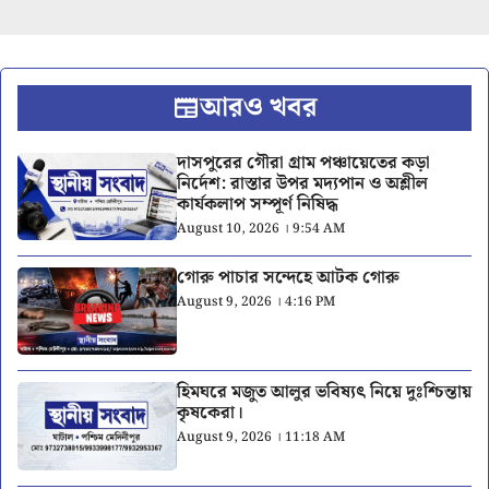
আরও খবর
দাসপুরের গৌরা গ্রাম পঞ্চায়েতের কড়া
নির্দেশ: রাস্তার উপর মদ্যপান ও অশ্লীল
কার্যকলাপ সম্পূর্ণ নিষিদ্ধ
August 10, 2026 । 9:54 AM
গোরু পাচার সন্দেহে আটক গোরু
August 9, 2026 । 4:16 PM
হিমঘরে মজুত আলুর ভবিষ্যৎ নিয়ে দুঃশ্চিন্তায়
কৃষকেরা।
August 9, 2026 । 11:18 AM