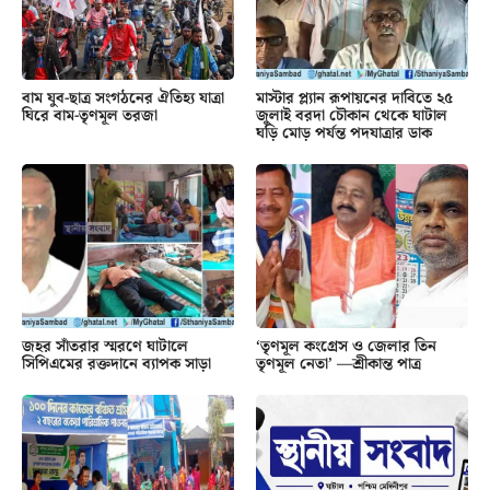
বাম যুব-ছাত্র সংগঠনের ঐতিহ্য যাত্রা
মাস্টার প্ল্যান রূপায়নের দাবিতে ২৫
ঘিরে বাম-তৃণমূল তরজা
জুলাই বরদা চৌকান থেকে ঘাটাল
ঘড়ি মোড় পর্যন্ত পদযাত্রার ডাক
জহর সাঁতরার স্মরণে ঘাটালে
‘তৃণমূল কংগ্রেস ও জেলার তিন
সিপিএমের রক্তদানে ব্যাপক সাড়া
তৃণমূল নেতা’ —শ্রীকান্ত পাত্র