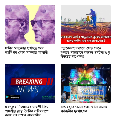
ঘাটাল মহকুমার পূর্ণচন্দ্র সেন
চন্দ্রকোনায় কাঠের সেতু ভেঙে
আলিপুর বোমা মামলার আসামী
ঝুলছে,যাতায়াতে বড়সড় দুর্ঘটনা শুধু
সময়ের অপেক্ষা!
দাসপুরে নিম্নমানের সামগ্রী দিয়ে
৬৩ বছরে পড়ল সোনাখালি বাজার
পথশ্রীর রাস্তা তৈরির অভিযোগে
সর্বজনীন দুর্গোৎসব
কাজ বন্ধ রাখল গ্রামবাসীর