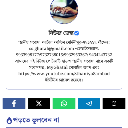
নিউজ ডেস্ক
‘স্থানীয় সংবাদ’ •ঘাটাল •পশ্চিম মেদিনীপুর-৭২১২১২ •ইমেল:
ss.ghatal@gmail.com
•হোয়াটসঅ্যাপ:
9933998177/9732738015/9932953367/ 9434243732
আমাদের এই নিউজ পোর্টালটি ছাড়াও ‘স্থানীয় সংবাদ’ নামে একটি
সংবাদপত্র, MyGhatal মোবাইল অ্যাপ এবং
https://www.youtube.com/SthaniyaSambad
ইউটিউব চ্যানেল রয়েছে।
পড়তে ভুলবেন না