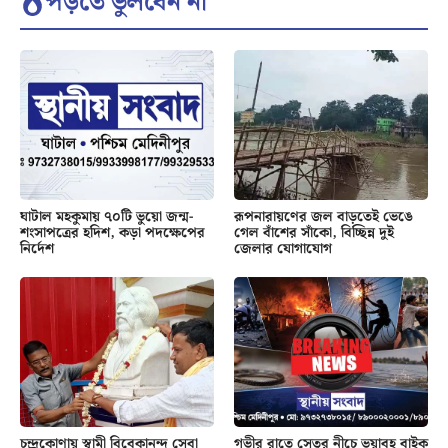
পড়তে ভুলবেন না
ঘাটাল মহকুমায় ৭০টি ভুয়ো জন্ম-
রূপনারায়ণের জল বাড়তেই ভেঙে
শংসাপত্রের হদিশ, কড়া পদক্ষেপের
গেল বাঁশের সাঁকো, বিচ্ছিন্ন দুই
নির্দেশ
জেলার যোগাযোগ
চন্দ্রকোণায় স্বামী বিবেকানন্দ সেবা
গভীর রাতে সেতুর নীচে ভয়াবহ বাইক