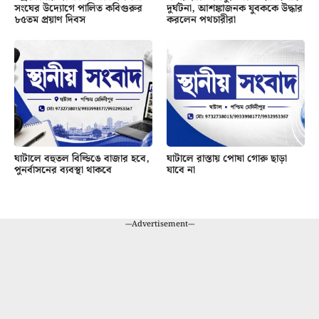
সংঘের উদ্যোগে পালিত কবিগুরুর
দুর্ঘটনা, আশঙ্কাজনক যুবককে উদ্ধার
৮৫তম প্রয়াণ দিবস
করলেন পথচারীরা
ঘাটালে বহুতল বিল্ডিঙে বাজার হবে,
ঘাটালে রাস্তায় পোষা গোরু ছাড়া
পুনর্বাসনের ব্যবস্থা থাকবে
যাবে না
---Advertisement---