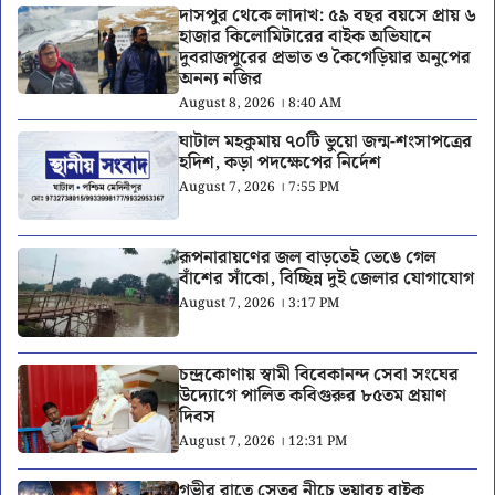
দাসপুর থেকে লাদাখ: ৫৯ বছর বয়সে প্রায় ৬
হাজার কিলোমিটারের বাইক অভিযানে
দুবরাজপুরের প্রভাত ও কৈগেড়িয়ার অনুপের
অনন্য নজির
August 8, 2026 । 8:40 AM
ঘাটাল মহকুমায় ৭০টি ভুয়ো জন্ম-শংসাপত্রের
হদিশ, কড়া পদক্ষেপের নির্দেশ
August 7, 2026 । 7:55 PM
রূপনারায়ণের জল বাড়তেই ভেঙে গেল
বাঁশের সাঁকো, বিচ্ছিন্ন দুই জেলার যোগাযোগ
August 7, 2026 । 3:17 PM
চন্দ্রকোণায় স্বামী বিবেকানন্দ সেবা সংঘের
উদ্যোগে পালিত কবিগুরুর ৮৫তম প্রয়াণ
দিবস
August 7, 2026 । 12:31 PM
গভীর রাতে সেতুর নীচে ভয়াবহ বাইক