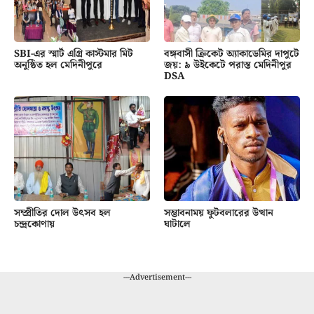
SBI-এর স্মার্ট এগ্রি কাস্টমার মিট
বঙ্গবাসী ক্রিকেট অ্যাকাডেমির দাপুটে
অনুষ্ঠিত হল মেদিনীপুরে
জয়: ৯ উইকেটে পরাস্ত মেদিনীপুর
DSA
সম্প্রীতির দোল উৎসব হল
সম্ভাবনাময় ফুটবলারের উত্থান
চন্দ্রকোণায়
ঘাটালে
---Advertisement---