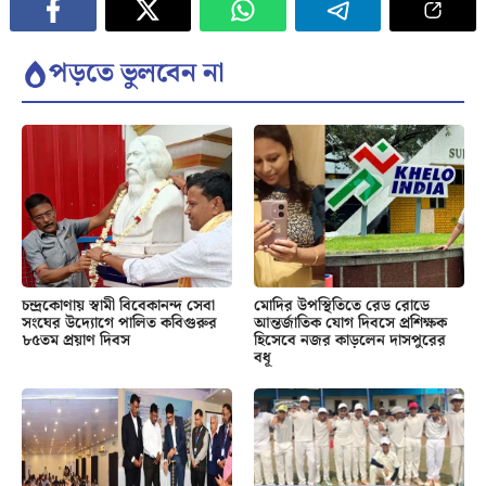
পড়তে ভুলবেন না
চন্দ্রকোণায় স্বামী বিবেকানন্দ সেবা
মোদির উপস্থিতিতে রেড রোডে
সংঘের উদ্যোগে পালিত কবিগুরুর
আন্তর্জাতিক যোগ দিবসে প্রশিক্ষক
৮৫তম প্রয়াণ দিবস
হিসেবে নজর কাড়লেন দাসপুরের
বধূ