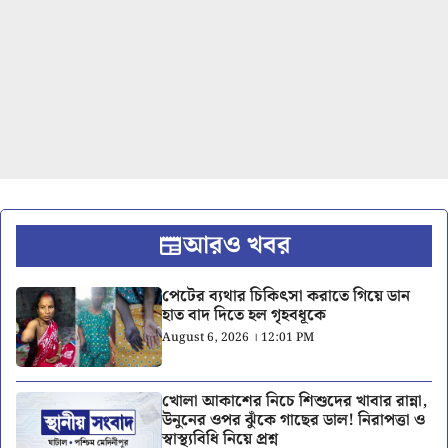
আরও খবর
পেটের ব্যথার চিকিৎসা করাতে গিয়ে ডান
হাত বাদ দিতে হল গৃহবধূকে
August 6, 2026 । 12:01 PM
খোলা আকাশের নিচে শিশুদের খাবার রান্না,
উনুনের ওপর ঝুঁকে গাছের ডাল! নিরাপত্তা ও
স্বাস্থ্যবিধি নিয়ে প্রশ্ন