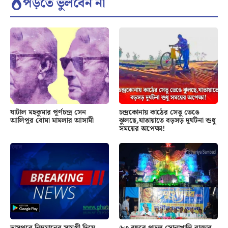
পড়তে ভুলবেন না
ঘাটাল মহকুমার পূর্ণচন্দ্র সেন
চন্দ্রকোনায় কাঠের সেতু ভেঙে
আলিপুর বোমা মামলার আসামী
ঝুলছে,যাতায়াতে বড়সড় দুর্ঘটনা শুধু
সময়ের অপেক্ষা!
দাসপুরে নিম্নমানের সামগ্রী দিয়ে
৬৩ বছরে পড়ল সোনাখালি বাজার