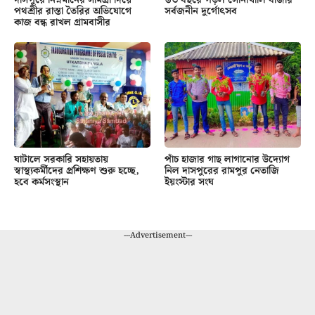
পথশ্রীর রাস্তা তৈরির অভিযোগে
সর্বজনীন দুর্গোৎসব
কাজ বন্ধ রাখল গ্রামবাসীর
ঘাটালে সরকারি সহায়তায়
পাঁচ হাজার গাছ লাগানোর উদ্যোগ
স্বাস্থ্যকর্মীদের প্রশিক্ষণ শুরু হচ্ছে,
নিল দাসপুরের রামপুর নেতাজি
হবে কর্মসংস্থান
ইয়ংস্টার সংঘ
---Advertisement---