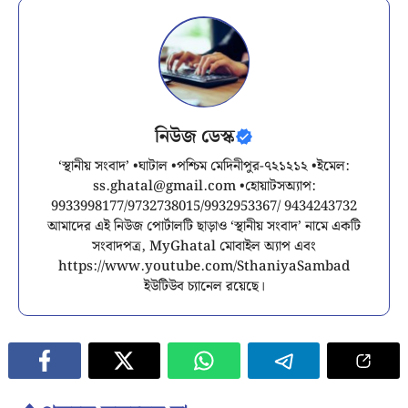
নিউজ ডেস্ক
‘স্থানীয় সংবাদ’ •ঘাটাল •পশ্চিম মেদিনীপুর-৭২১২১২ •ইমেল:
ss.ghatal@gmail.com
•হোয়াটসঅ্যাপ:
9933998177/9732738015/9932953367/ 9434243732
আমাদের এই নিউজ পোর্টালটি ছাড়াও ‘স্থানীয় সংবাদ’ নামে একটি
সংবাদপত্র, MyGhatal মোবাইল অ্যাপ এবং
https://www.youtube.com/SthaniyaSambad
ইউটিউব চ্যানেল রয়েছে।