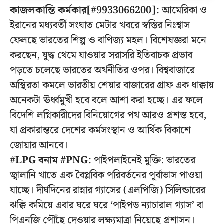
কাজলকান্তি কর্মকার[#9933066200]:
আমেরিকা ও
ইরানের মধ্যবর্তী সংঘাত মেটার খবরে স্বস্তির নিঃশ্বাস
ফেলছে ভারতের শিল্প ও বাণিজ্য মহল। বিশেষজ্ঞরা মনে
করছেন, যুদ্ধ থেমে যাওয়ার সরাসরি ইতিবাচক প্রভাব
পড়তে চলেছে ভারতের অর্থনীতির ওপর। বিশ্ববাজারে
অস্থিরতা কমলে ভারতীয় শেয়ার বাজারের গ্রাফ এক ধাক্কায়
অনেকটা ঊর্ধ্বমুখী হবে বলে আশা করা হচ্ছে। এর ফলে
বিদেশি লগ্নিকারীদের বিনিয়োগের পথ আরও প্রশস্ত হবে,
যা প্রকারান্তরে দেশের কর্মসংস্থান ও আর্থিক বিকাশে
জোয়ার আনবে।
#LPG বনাম #PNG:
পাইপলাইনেই মুক্তি: ভারতের
জ্বালানি খাতে এক বৈপ্লবিক পরিবর্তনের পূর্বাভাস পাওয়া
যাচ্ছে। দীর্ঘদিনের রান্নার গ্যাসের (এলপিজি) সিলিন্ডারের
ঝক্কি কমিয়ে এবার ঘরে ঘরে ‘পাইপড ন্যাচারাল গ্যাস’ বা
পিএনজি পৌঁছে দেওয়ার লক্ষ্যমাত্রা নিয়েছে প্রশাসন।