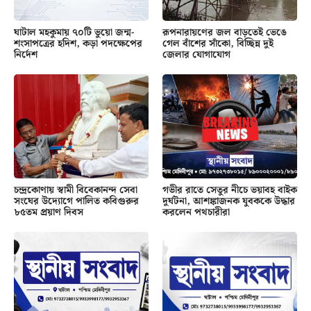
ঘাটাল মহকুমায় ৭০টি ভুয়ো জন্ম-
রূপনারায়ণের জল বাড়তেই ভেঙে
শংসাপত্রের হদিশ, কড়া পদক্ষেপের
গেল বাঁশের সাঁকো, বিচ্ছিন্ন দুই
নির্দেশ
জেলার যোগাযোগ
চন্দ্রকোণায় স্বামী বিবেকানন্দ সেবা
গভীর রাতে সেতুর নীচে ভয়াবহ বাইক
সংঘের উদ্যোগে পালিত কবিগুরুর
দুর্ঘটনা, আশঙ্কাজনক যুবককে উদ্ধার
৮৫তম প্রয়াণ দিবস
করলেন পথচারীরা