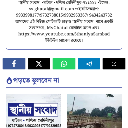
‘স্থানীয় সংবাদ’ •ঘাটাল •পশ্চিম মেদিনীপুর-৭২১২১২ •ইমেল:
ss.ghatal@gmail.com
•হোয়াটসঅ্যাপ:
9933998177/9732738015/9932953367/ 9434243732
আমাদের এই নিউজ পোর্টালটি ছাড়াও ‘স্থানীয় সংবাদ’ নামে একটি
সংবাদপত্র, MyGhatal মোবাইল অ্যাপ এবং
https://www.youtube.com/SthaniyaSambad
ইউটিউব চ্যানেল রয়েছে।
পড়তে ভুলবেন না