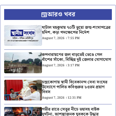
আরও খবর
ঘাটাল মহকুমায় ৭০টি ভুয়ো জন্ম-শংসাপত্রের
হদিশ, কড়া পদক্ষেপের নির্দেশ
August 7, 2026 । 7:55 PM
রূপনারায়ণের জল বাড়তেই ভেঙে গেল
বাঁশের সাঁকো, বিচ্ছিন্ন দুই জেলার যোগাযোগ
August 7, 2026 । 3:17 PM
চন্দ্রকোণায় স্বামী বিবেকানন্দ সেবা সংঘের
উদ্যোগে পালিত কবিগুরুর ৮৫তম প্রয়াণ
দিবস
August 7, 2026 । 12:31 PM
গভীর রাতে সেতুর নীচে ভয়াবহ বাইক
দুর্ঘটনা, আশঙ্কাজনক যুবককে উদ্ধার