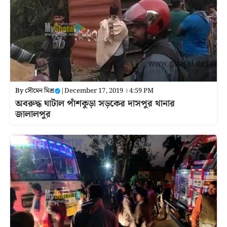
By
সৌমেন মিশ্র
|
December 17, 2019 । 4:59 PM
অবরুদ্ধ ঘাটাল পাঁশকুড়া সড়কের দাসপুর থানার
জালালপুর