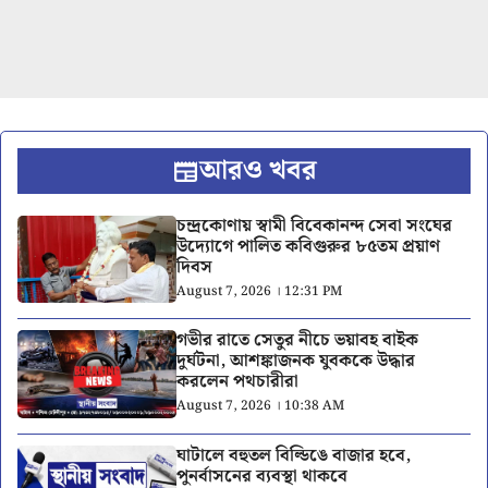
আরও খবর
চন্দ্রকোণায় স্বামী বিবেকানন্দ সেবা সংঘের
উদ্যোগে পালিত কবিগুরুর ৮৫তম প্রয়াণ
দিবস
August 7, 2026 । 12:31 PM
গভীর রাতে সেতুর নীচে ভয়াবহ বাইক
দুর্ঘটনা, আশঙ্কাজনক যুবককে উদ্ধার
করলেন পথচারীরা
August 7, 2026 । 10:38 AM
ঘাটালে বহুতল বিল্ডিঙে বাজার হবে,
পুনর্বাসনের ব্যবস্থা থাকবে