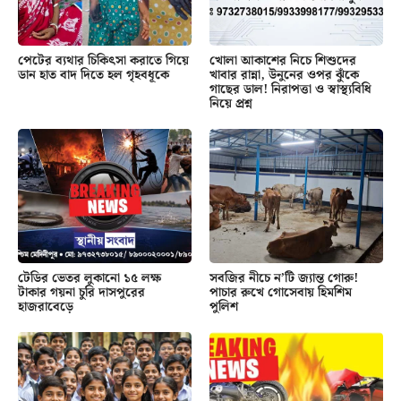
পেটের ব্যথার চিকিৎসা করাতে গিয়ে
খোলা আকাশের নিচে শিশুদের
ডান হাত বাদ দিতে হল গৃহবধূকে
খাবার রান্না, উনুনের ওপর ঝুঁকে
গাছের ডাল! নিরাপত্তা ও স্বাস্থ্যবিধি
নিয়ে প্রশ্ন
টেডির ভেতর লুকানো ১৫ লক্ষ
সবজির নীচে ন’টি জ্যান্ত গোরু!
টাকার গয়না চুরি দাসপুরের
পাচার রুখে গোসেবায় হিমশিম
হাজরাবেড়ে
পুলিশ