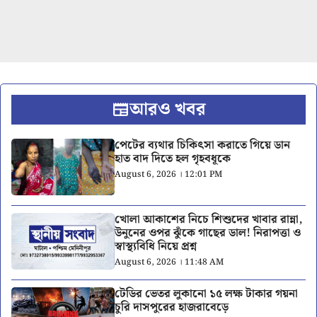
আরও খবর
পেটের ব্যথার চিকিৎসা করাতে গিয়ে ডান
হাত বাদ দিতে হল গৃহবধূকে
August 6, 2026 । 12:01 PM
খোলা আকাশের নিচে শিশুদের খাবার রান্না,
উনুনের ওপর ঝুঁকে গাছের ডাল! নিরাপত্তা ও
স্বাস্থ্যবিধি নিয়ে প্রশ্ন
August 6, 2026 । 11:48 AM
টেডির ভেতর লুকানো ১৫ লক্ষ টাকার গয়না
চুরি দাসপুরের হাজরাবেড়ে