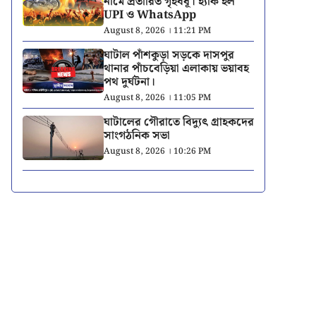
নামে প্রতারিত গৃহবধূ। হ্যাক হল
UPI ও WhatsApp
August 8, 2026 । 11:21 PM
ঘাটাল পাঁশকুড়া সড়কে দাসপুর
থানার পাঁচবেড়িয়া এলাকায় ভয়াবহ
পথ দুর্ঘটনা।
August 8, 2026 । 11:05 PM
ঘাটালের গৌরাতে বিদ্যুৎ গ্রাহকদের
সাংগঠনিক সভা
August 8, 2026 । 10:26 PM