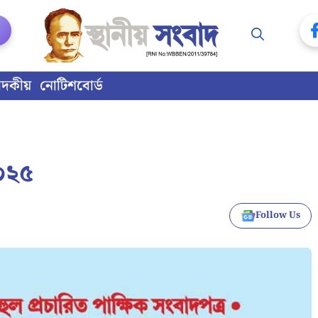
াদকীয়
নোটিশবোর্ড
২০২৫
Follow Us