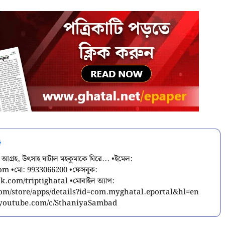
 আগ্রহ, উৎসাহ ঘাটাল মহকুমাকে ঘিরে... •ইমেল:
com
•মো: 9933066200 •ফেসবুক:
.com/triptighatal •মোবাইল অ্যাপ:
.com/store/apps/details?id=com.myghatal.eportal&hl=en
w.youtube.com/c/SthaniyaSambad