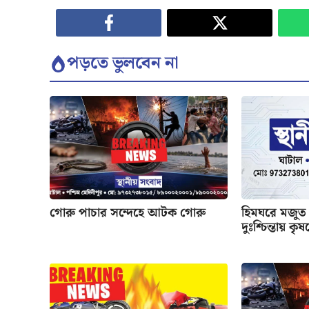
পড়তে ভুলবেন না
গোরু পাচার সন্দেহে আটক গোরু
হিমঘরে মজুত 
দুঃশ্চিন্তায় কৃ