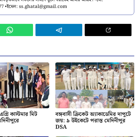
বিকৃতভাবে সকলের সামনে তুলে ধরাতেই আমার আগ্রহ। •মো:
77 •ইমেল:
ss.ghatal@gmail.com
 এগ্রি কাস্টমার মিট
বঙ্গবাসী ক্রিকেট অ্যাকাডেমির দাপুটে
েদিনীপুরে
জয়: ৯ উইকেটে পরাস্ত মেদিনীপুর
DSA