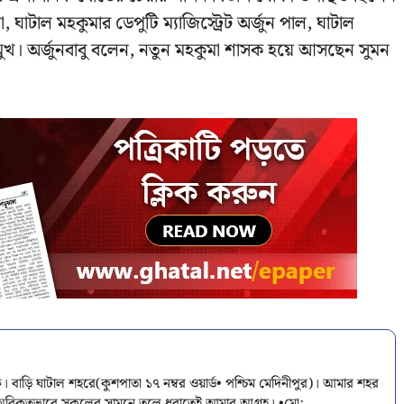
, ঘাটাল মহকুমার ডেপুটি ম্যাজিস্ট্রেট অর্জুন পাল, ঘাটাল
মুখ। অর্জুনবাবু বলেন, নতুন মহকুমা শাসক হয়ে আসছেন সুমন
িক। বাড়ি ঘাটাল শহরে(কুশপাতা ১৭ নম্বর ওয়ার্ড• পশ্চিম মেদিনীপুর)। আমার শহর