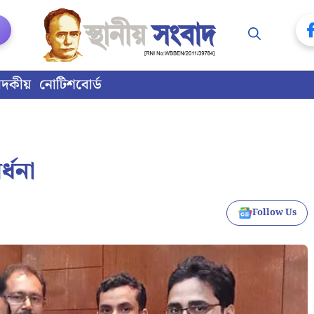
াদকীয়
নোটিশবোর্ড
্ধনা
Follow Us