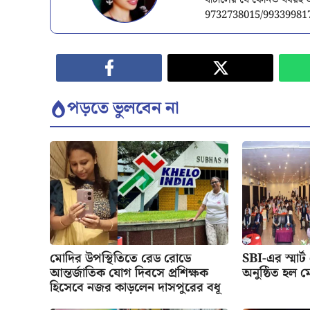
ঘাটালের যে কোনও খবরই অ
9732738015/99339981
পড়তে ভুলবেন না
মোদির উপস্থিতিতে রেড রোডে
SBI-এর স্মার্ট
আন্তর্জাতিক যোগ দিবসে প্রশিক্ষক
অনুষ্ঠিত হল ম
হিসেবে নজর কাড়লেন দাসপুরের বধূ