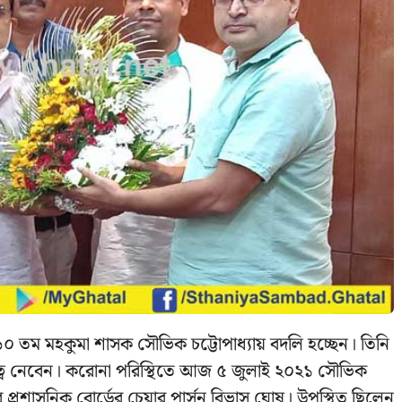
৬০ তম মহকুমা শাসক সৌভিক চট্টোপাধ্যায় বদলি হচ্ছেন। তিনি
য়িত্ব নেবেন। করোনা পরিস্থিতে আজ ৫ জুলাই ২০২১ সৌভিক
ার প্রশাসনিক বোর্ডের চেয়ার পার্সন বিভাস ঘোষ। উপস্থিত ছিলেন