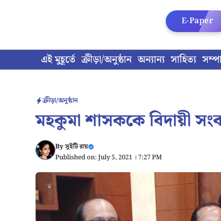
Skip
to
E-Paper
content
এই মুহূর্তে
ক্রীড়া/অনুষ্ঠান
অন্যান্য
সাহিত্য
সম্প
ক্রীড়া/অনুষ্ঠান
মহকুমা শাসককে বিদায়ী সংবর
By
সুইটি রায়
Published on: July 5, 2021 । 7:27 PM