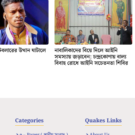
ুটবলারের উত্থান ঘাটালে
নাবালিকাদের বিয়ে দিলে আইনি
সমস্যায় জড়াবেন: চন্দ্রকোণায় বাল্য
বিবাহ রোধে আইনি সচেতনতা শিবির
Categories
Quakes Links
e – Paper ( স্থানীয় সংবাদ )
About Us