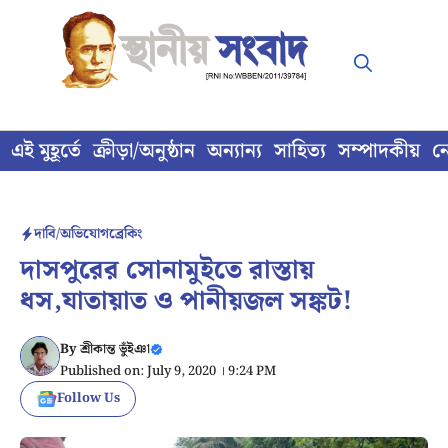
Skip
to
content
এই মুহূর্তে
ক্রীড়া/অনুষ্ঠান
অন্যান্য
সাহিত্য
সম্পাদকীয়
ন
দাবি/অভিযোগ
ব্রেকিং
দাসপুরের সোনামুইতে রাস্তায়
ধস,যাতায়াত ও পানীয়জল সঙ্কট!
By
শ্রীকান্ত ভুঁইঞা
Published on: July 9, 2020 । 9:24 PM
Follow Us