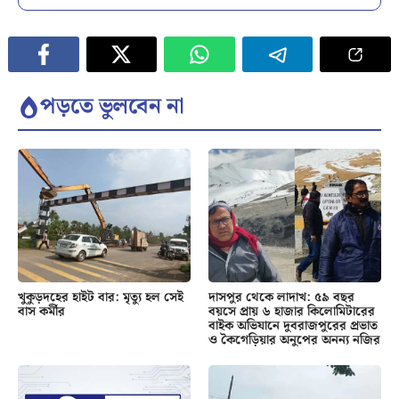
পড়তে ভুলবেন না
খুকুড়দহের হাইট বার: মৃত্যু হল সেই
দাসপুর থেকে লাদাখ: ৫৯ বছর
বাস কর্মীর
বয়সে প্রায় ৬ হাজার কিলোমিটারের
বাইক অভিযানে দুবরাজপুরের প্রভাত
ও কৈগেড়িয়ার অনুপের অনন্য নজির