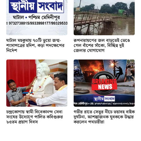
ঘাটাল মহকুমায় ৭০টি ভুয়ো জন্ম-
রূপনারায়ণের জল বাড়তেই ভেঙে
শংসাপত্রের হদিশ, কড়া পদক্ষেপের
গেল বাঁশের সাঁকো, বিচ্ছিন্ন দুই
নির্দেশ
জেলার যোগাযোগ
চন্দ্রকোণায় স্বামী বিবেকানন্দ সেবা
গভীর রাতে সেতুর নীচে ভয়াবহ বাইক
সংঘের উদ্যোগে পালিত কবিগুরুর
দুর্ঘটনা, আশঙ্কাজনক যুবককে উদ্ধার
৮৫তম প্রয়াণ দিবস
করলেন পথচারীরা