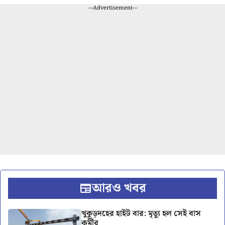
---Advertisement---
আরও খবর
খুকুড়দহের হাইট বার: মৃত্যু হল সেই বাস
কর্মীর