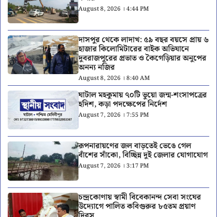
August 8, 2026 । 4:44 PM
দাসপুর থেকে লাদাখ: ৫৯ বছর বয়সে প্রায় ৬
হাজার কিলোমিটারের বাইক অভিযানে
দুবরাজপুরের প্রভাত ও কৈগেড়িয়ার অনুপের
অনন্য নজির
August 8, 2026 । 8:40 AM
ঘাটাল মহকুমায় ৭০টি ভুয়ো জন্ম-শংসাপত্রের
হদিশ, কড়া পদক্ষেপের নির্দেশ
August 7, 2026 । 7:55 PM
রূপনারায়ণের জল বাড়তেই ভেঙে গেল
বাঁশের সাঁকো, বিচ্ছিন্ন দুই জেলার যোগাযোগ
August 7, 2026 । 3:17 PM
চন্দ্রকোণায় স্বামী বিবেকানন্দ সেবা সংঘের
উদ্যোগে পালিত কবিগুরুর ৮৫তম প্রয়াণ
দিবস