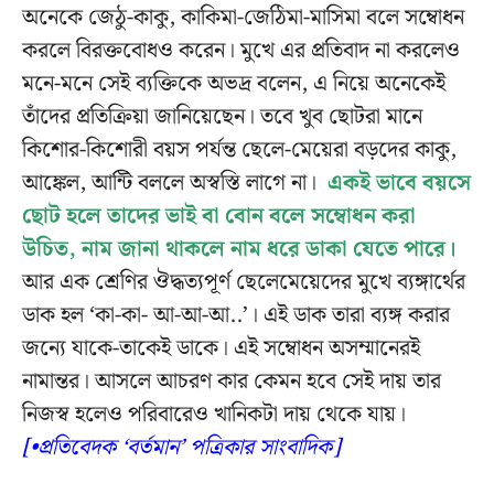
অনেকে জেঠু-কাকু, কাকিমা-জেঠিমা-মাসিমা বলে সম্বোধন
করলে বিরক্তবোধও করেন। মুখে এর প্রতিবাদ না করলেও
মনে-মনে সেই ব্যক্তিকে অভদ্র বলেন, এ নিয়ে অনেকেই
তাঁদের প্রতিক্রিয়া জানিয়েছেন। তবে খুব ছোটরা মানে
কিশোর-কিশোরী বয়স পর্যন্ত ছেলে-মেয়েরা বড়দের কাকু,
আঙ্কেল, আন্টি বললে অস্বস্তি লাগে না।
একই ভাবে বয়সে
ছোট হলে তাদের ভাই বা বোন বলে সম্বোধন করা
উচিত, নাম জানা থাকলে নাম ধরে ডাকা যেতে পারে।
আর এক শ্রেণির ঔদ্ধত্যপূর্ণ ছেলেমেয়েদের মুখে ব্যঙ্গার্থের
ডাক হল ‘কা-কা- আ-আ-আ..’। এই ডাক তারা ব্যঙ্গ করার
জন্যে যাকে-তাকেই ডাকে। এই সম্বোধন অসম্মানেরই
নামান্তর। আসলে
আচরণ কার কেমন হবে সেই দায় তার
নিজস্ব হলেও পরিবারেও খানিকটা দায় থেকে যায়।
[•প্রতিবেদক ‘বর্তমান’ পত্রিকার সাংবাদিক]