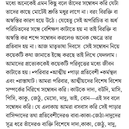
মধ্যে অনেকেই এমন কিছু বলে তাঁদের সম্বোধন করি যেটা
তাদের কাছে মোটেই শ্রুতি মধুর লাগে না। বরং বিরক্তি বা
অস্বস্তির কারণ হয়ে উঠে। যেহেতু সেই অপরিচিত বা অর্ধ
পরিচিতদের সঙ্গে বেশিক্ষণ কাটাতে হয় না তাই বিরক্তি বা
অস্বস্তি কর শব্দে সম্বোধন করলেও অনেক ক্ষেত্রে তার
প্রতিবাদ হয় না। আজ মাতৃভাষা দিবসে সেই সম্বোধন নিয়ে
কয়েকটি কথা জানাতে ইচ্ছে করছে তাই লিখে ফেললাম।
আমাদের প্রত্যেককেই কয়েকটি পরিবৃত্তের মধ্যে জীবন
কাটাতে হয়। •পরিবার •আত্মীয় •পাড়া প্রতিবেশী •কর্মস্থল
এবং •রাস্তাঘাট। আমরা পরিবার, আত্মীয়দের বিশেষ বিশেষ
সম্পর্কের নিরিখে সম্বোধন করি। কাউকে দাদা, বউদি, মাসি,
পিসি, কাকু, জেঠু, মেসো, দাদু, ভাই, বোন—এই সব বলে
সম্বোধন করি। যে এলাকায় আমরা বসবাস করি সেই পাড়ার
বাসিন্দাদের তথা প্রতিবেশীদেরও বাবা-কাকা-জেঠা-দাদুদের
সূত্র ধরে তাঁদেরও ব্যক্তি বিশেষে দাদা,কাকা, জেঠু, দাদু,