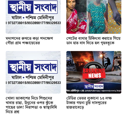
মদ্যপদের রুখতে কড়া পদক্ষেপ
পেটের ব্যথার চিকিৎসা করাতে গিয়ে
গৌরা গ্রাম পঞ্চায়েতের
ডান হাত বাদ দিতে হল গৃহবধূকে
খোলা আকাশের নিচে শিশুদের
টেডির ভেতর লুকানো ১৫ লক্ষ
খাবার রান্না, উনুনের ওপর ঝুঁকে
টাকার গয়না চুরি দাসপুরের
গাছের ডাল! নিরাপত্তা ও স্বাস্থ্যবিধি
হাজরাবেড়ে
নিয়ে প্রশ্ন