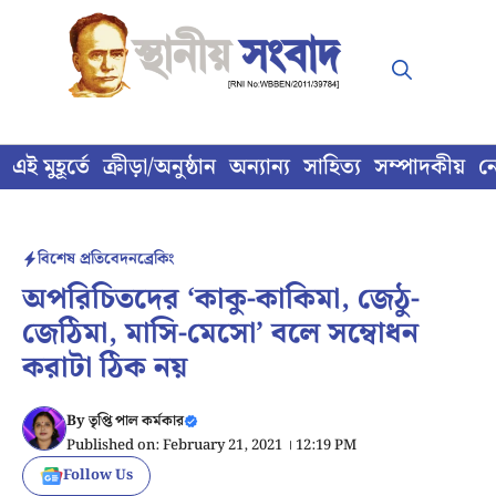
Skip
to
content
এই মুহূর্তে
ক্রীড়া/অনুষ্ঠান
অন্যান্য
সাহিত্য
সম্পাদকীয়
ন
বিশেষ প্রতিবেদন
ব্রেকিং
অপরিচিতদের ‘কাকু-কাকিমা, জেঠু-
জেঠিমা, মাসি-মেসো’ বলে সম্বোধন
করাটা ঠিক নয়
By
তৃপ্তি পাল কর্মকার
Published on: February 21, 2021 । 12:19 PM
Follow Us