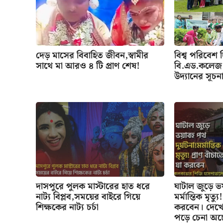
দেড় মাসের বিবাহিত জীবন,স্বামীর
বিশ্ব পরিবেশ 
সাথে মা আরও ৪ টি প্রাণ শেষ!
বি.এড.কলেজ 
উদ্যানের সূচন
দাসপুরে পুলক মাস্টারের হাত ধরে
ঘাটাল জুড়ে ভয়
নাট্য বিপ্লব,সময়ের বাইরে গিয়ে
মর্মান্তিক মৃত্যু
শিক্ষকের নাট্য চর্চা
করবেন। দেখে 
পড়ে চেনা অচে