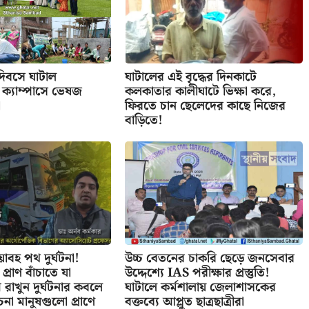
দিবসে ঘাটাল
ঘাটালের এই বৃদ্ধের দিনকাটে
ক্যাম্পাসে ভেষজ
কলকাতার কালীঘাটে ভিক্ষা করে,
া
ফিরতে চান ছেলেদের কাছে নিজের
বাড়িতে!
াবহ পথ দুর্ঘটনা!
উচ্চ বেতনের চাকরি ছেড়ে জনসেবার
! প্রাণ বাঁচাতে যা
উদ্দেশ্যে IAS পরীক্ষার প্রস্তুতি!
রাখুন দুর্ঘটনার কবলে
ঘাটালে কর্মশালায় জেলাশাসকের
না মানুষগুলো প্রাণে
বক্তব্যে আপ্লুত ছাত্রছাত্রীরা