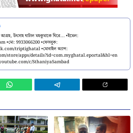
 আগ্রহ, উৎসাহ ঘাটাল মহকুমাকে ঘিরে... •ইমেল:
com
•মো: 9933066200 •ফেসবুক:
.com/triptighatal •মোবাইল অ্যাপ:
.com/store/apps/details?id=com.myghatal.eportal&hl=en
w.youtube.com/c/SthaniyaSambad