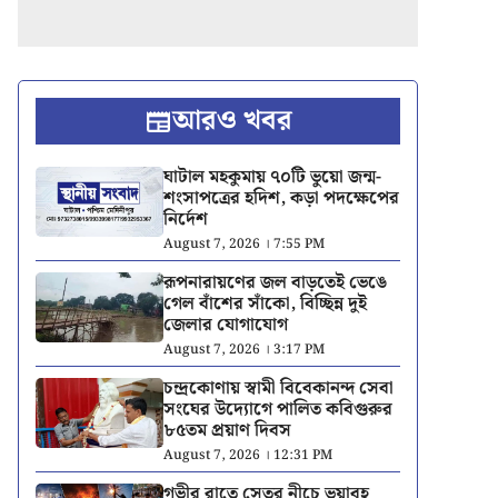
আরও খবর
ঘাটাল মহকুমায় ৭০টি ভুয়ো জন্ম-
শংসাপত্রের হদিশ, কড়া পদক্ষেপের
নির্দেশ
August 7, 2026 । 7:55 PM
রূপনারায়ণের জল বাড়তেই ভেঙে
গেল বাঁশের সাঁকো, বিচ্ছিন্ন দুই
জেলার যোগাযোগ
August 7, 2026 । 3:17 PM
চন্দ্রকোণায় স্বামী বিবেকানন্দ সেবা
সংঘের উদ্যোগে পালিত কবিগুরুর
৮৫তম প্রয়াণ দিবস
August 7, 2026 । 12:31 PM
গভীর রাতে সেতুর নীচে ভয়াবহ