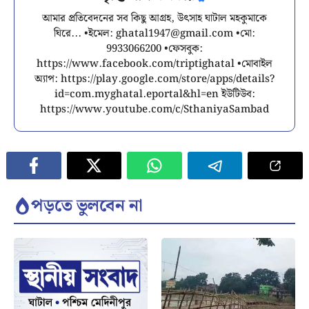
আমার প্রতিবেদনের সব কিছু আগ্রহ, উৎসাহ ঘাটাল মহকুমাকে
ঘিরে... •ইমেল:
ghatal1947@gmail.com
•মো:
9933066200 •ফেসবুক:
https://www.facebook.com/triptighatal •মোবাইল
অ্যাপ: https://play.google.com/store/apps/details?
id=com.myghatal.eportal&hl=en ইউটিউব:
https://www.youtube.com/c/SthaniyaSambad
পড়তে ভুলবেন না