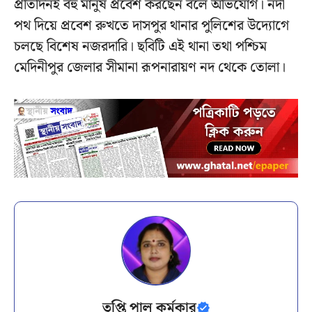
প্রতিদিনই বহু মানুষ প্রবেশ করছেন বলে অভিযোগ। নদী
পথ দিয়ে প্রবেশ রুখতে দাসপুর থানার পুলিশের উদ্যোগে
চলছে বিশেষ নজরদারি। ছবিটি এই থানা তথা পশ্চিম
মেদিনীপুর জেলার সীমানা রূপনারায়ণ নদ থেকে তোলা।
তৃপ্তি পাল কর্মকার