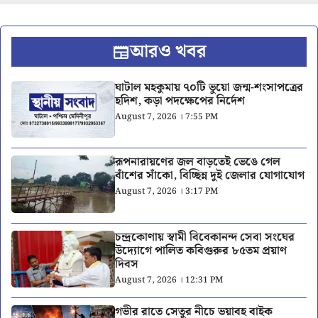
আরও খবর
ঘাটাল মহকুমায় ৭০টি ভুয়ো জন্ম-শংসাপত্রের
হদিশ, কড়া পদক্ষেপের নির্দেশ
August 7, 2026 । 7:55 PM
রূপনারায়ণের জল বাড়তেই ভেঙে গেল
বাঁশের সাঁকো, বিচ্ছিন্ন দুই জেলার যোগাযোগ
August 7, 2026 । 3:17 PM
চন্দ্রকোণায় স্বামী বিবেকানন্দ সেবা সংঘের
উদ্যোগে পালিত কবিগুরুর ৮৫তম প্রয়াণ
দিবস
August 7, 2026 । 12:31 PM
গভীর রাতে সেতুর নীচে ভয়াবহ বাইক