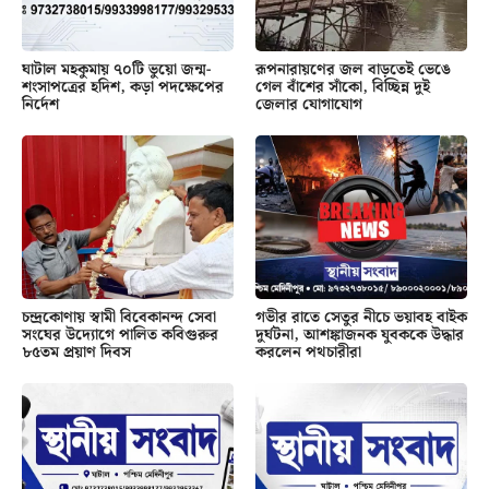
ঘাটাল মহকুমায় ৭০টি ভুয়ো জন্ম-
রূপনারায়ণের জল বাড়তেই ভেঙে
শংসাপত্রের হদিশ, কড়া পদক্ষেপের
গেল বাঁশের সাঁকো, বিচ্ছিন্ন দুই
নির্দেশ
জেলার যোগাযোগ
চন্দ্রকোণায় স্বামী বিবেকানন্দ সেবা
গভীর রাতে সেতুর নীচে ভয়াবহ বাইক
সংঘের উদ্যোগে পালিত কবিগুরুর
দুর্ঘটনা, আশঙ্কাজনক যুবককে উদ্ধার
৮৫তম প্রয়াণ দিবস
করলেন পথচারীরা