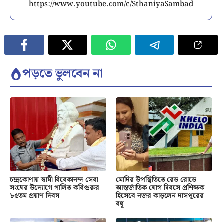
https://www.youtube.com/c/SthaniyaSambad
পড়তে ভুলবেন না
চন্দ্রকোণায় স্বামী বিবেকানন্দ সেবা
মোদির উপস্থিতিতে রেড রোডে
সংঘের উদ্যোগে পালিত কবিগুরুর
আন্তর্জাতিক যোগ দিবসে প্রশিক্ষক
৮৫তম প্রয়াণ দিবস
হিসেবে নজর কাড়লেন দাসপুরের
বধূ