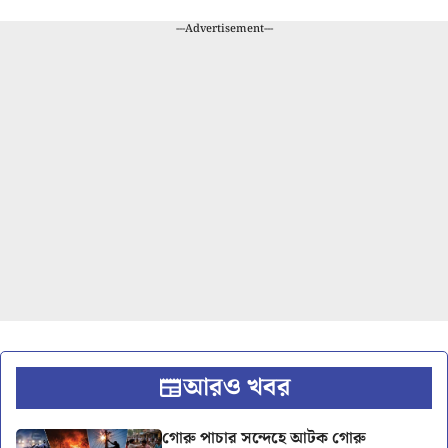
---Advertisement---
আরও খবর
গোরু পাচার সন্দেহে আটক গোরু