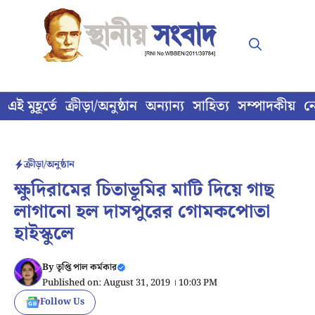
Skip
to
content
এই মুহূর্তে
ক্রীড়া/অনুষ্ঠান
অন্যান্য
সাহিত্য
সম্পাদকীয়
ন
ক্রীড়া/অনুষ্ঠান
ক্ষুদিরামের চিতাভূমির মাটি দিয়ে গাছ
লাগানো হল দাসপুরের গোমকপোতা
হাইস্কুলে
By
তৃপ্তি পাল কর্মকার
Published on: August 31, 2019 । 10:03 PM
Follow Us