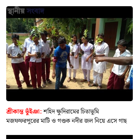
শ্রীকান্ত ভুঁইঞা:
শহিদ ক্ষুদিরামের চিতাভূমি
মজফফরপুরের মাটি ও গণ্ডক নদীর জল নিয়ে এসে গাছ