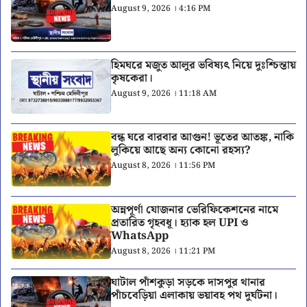
August 9, 2026 । 4:16 PM
হিমঘরে মজুত আলুর ভবিষ্যৎ নিয়ে দুঃশ্চিন্তায়
কৃষকেরা।
August 9, 2026 । 11:18 AM
বন্ধ ঘরে বারবার আগুন! ভূতের আতঙ্ক, নাকি
লুকিয়ে আছে অন্য কোনো রহস্য?
August 8, 2026 । 11:56 PM
অন্নপূর্ণা যোজনার ভেরিফিকেশনের নামে
প্রতারিত গৃহবধূ। হ্যাক হল UPI ও
WhatsApp
August 8, 2026 । 11:21 PM
ঘাটাল পাঁশকুড়া সড়কে দাসপুর থানার
পাঁচবেড়িয়া এলাকায় ভয়াবহ পথ দুর্ঘটনা।