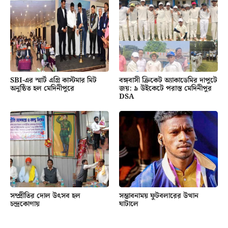
SBI-এর স্মার্ট এগ্রি কাস্টমার মিট
বঙ্গবাসী ক্রিকেট অ্যাকাডেমির দাপুটে
অনুষ্ঠিত হল মেদিনীপুরে
জয়: ৯ উইকেটে পরাস্ত মেদিনীপুর
DSA
সম্প্রীতির দোল উৎসব হল
সম্ভাবনাময় ফুটবলারের উত্থান
চন্দ্রকোণায়
ঘাটালে