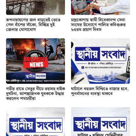
রূপনারায়ণের জল বাড়তেই ভেঙে
চন্দ্রকোণায় স্বামী বিবেকানন্দ সেবা
গেল বাঁশের সাঁকো, বিচ্ছিন্ন দুই
সংঘের উদ্যোগে পালিত কবিগুরুর
জেলার যোগাযোগ
৮৫তম প্রয়াণ দিবস
গভীর রাতে সেতুর নীচে ভয়াবহ বাইক
ঘাটালে বহুতল বিল্ডিঙে বাজার হবে,
দুর্ঘটনা, আশঙ্কাজনক যুবককে উদ্ধার
পুনর্বাসনের ব্যবস্থা থাকবে
করলেন পথচারীরা