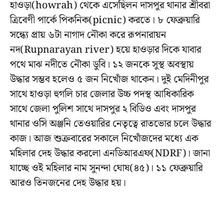
হাওড়া(howrah) থেকে এসেছিলন দাসপুর থানার শ্রীবরা
ত্রিবেণী পার্কে পিকনিক(picnic) করতে। ৮ ফেব্রুয়ারি
সন্ধ্যে প্রায় ৬টা নাগাদ নৌকা করে রূপনারায়ন
নদ(Rupnarayan river) হয়ে হাওড়ার দিকে যাবার
পথে মাঝ নদীতে নৌকা ডুবি। ১২ জনকে সুস্থ অবস্থায়
উদ্ধার সম্ভব হলেও ৫ জন নিখোঁজ থাকেন। দুই মেদিনীপুর
সাথে হাওড়া হুগলি চার জেলার উচ্চ পদস্থ আধিকারিক
সাথে জেলা পুলিশ সাথে দাসপুর ২ বিডিও এবং দাসপুর
থানার ওসি অঞ্জনি তেওয়ারির নেতৃত্বে রাতভোর চলে উদ্ধার
কাজ। আজ শুক্রবারের সকালে নিখোঁজদের মধ্যে এক
মহিলার দেহ উদ্ধার করলো এনডিআরএফ(NDRF)। জানা
যাচ্ছে ওই মহিলার নাম সুনন্দা ঘোষ(৪৫)। ১১ ফেব্রুয়ারি
আরও তিনজনের দেহ উদ্ধার হয়।