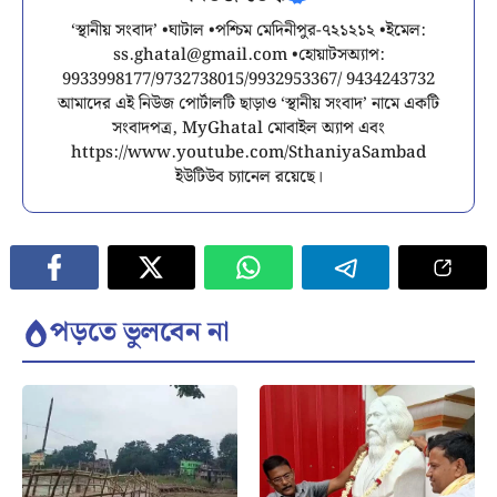
‘স্থানীয় সংবাদ’ •ঘাটাল •পশ্চিম মেদিনীপুর-৭২১২১২ •ইমেল:
ss.ghatal@gmail.com
•হোয়াটসঅ্যাপ:
9933998177/9732738015/9932953367/ 9434243732
আমাদের এই নিউজ পোর্টালটি ছাড়াও ‘স্থানীয় সংবাদ’ নামে একটি
সংবাদপত্র, MyGhatal মোবাইল অ্যাপ এবং
https://www.youtube.com/SthaniyaSambad
ইউটিউব চ্যানেল রয়েছে।
পড়তে ভুলবেন না