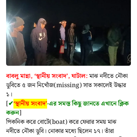
বাবলু মান্না, ‘স্থানীয় সংবাদ’, ঘাটাল:
মাঝ নদীতে নৌকা
ডুবিতে ৫ জন নিখোঁজ(missing) সাত সকালেই উদ্ধার
১।
[
✔
‘স্থানীয় সংবাদ’
-এর সমস্ত কিছু জানতে এখানে ক্লিক
করুন
]
পিকনিক করে বোটে(boat) করে ফেরার সময় মাঝ
নদীতে নৌকা ডুবি। নোকার মধ্যে ছিলেন ১৭। তাঁরা