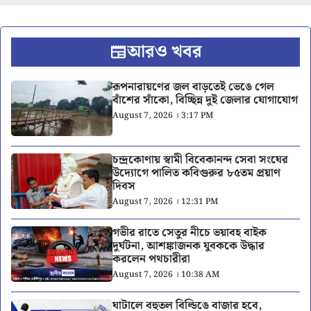
আরও খবর
রূপনারায়ণের জল বাড়তেই ভেঙে গেল
বাঁশের সাঁকো, বিচ্ছিন্ন দুই জেলার যোগাযোগ
August 7, 2026 । 3:17 PM
চন্দ্রকোণায় স্বামী বিবেকানন্দ সেবা সংঘের
উদ্যোগে পালিত কবিগুরুর ৮৫তম প্রয়াণ
দিবস
August 7, 2026 । 12:31 PM
গভীর রাতে সেতুর নীচে ভয়াবহ বাইক
দুর্ঘটনা, আশঙ্কাজনক যুবককে উদ্ধার
করলেন পথচারীরা
August 7, 2026 । 10:38 AM
ঘাটালে বহুতল বিল্ডিঙে বাজার হবে,