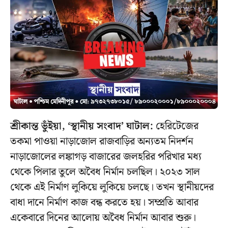
শ্রীকান্ত ভুঁইয়া, ‘স্থানীয় সংবাদ’ ঘাটাল:
হেরিটেজের
তকমা পাওয়া নাড়াজোল রাজবাড়ির অন্যতম নিদর্শন
নাড়াজোলের লঙ্কাগড় বাজারের জলহরির পরিখার মধ্য
থেকে পিলার তুলে অবৈধ নির্মান চলছিল। ২০২৩ সাল
থেকে এই নির্মাণ লুকিয়ে লুকিয়ে চলছে। তখন স্থানীয়দের
বাধা দানে নির্মাণ কাজ বন্ধ করতে হয়। সম্প্রতি আবার
একেবারে দিনের আলোয় অবৈধ নির্মান আবার শুরু।