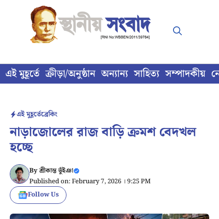
Skip
to
content
এই মুহূর্তে
ক্রীড়া/অনুষ্ঠান
অন্যান্য
সাহিত্য
সম্পাদকীয়
ন
এই মুহূর্তে
ব্রেকিং
নাড়াজোলের রাজ বাড়ি ক্রমশ বেদখল
হচ্ছে
By
শ্রীকান্ত ভুঁইঞা
Published on: February 7, 2026 । 9:25 PM
Follow Us