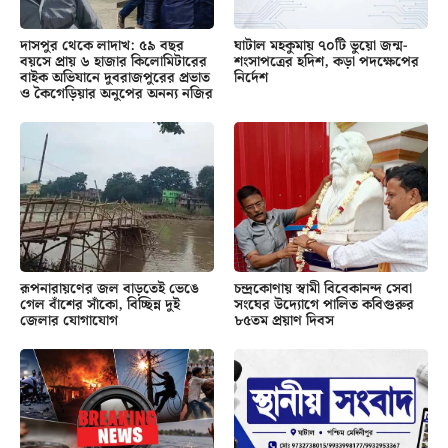
দাসপুর থেকে লাদাখ: ৫৯ বছর
ঘাটাল মহকুমায় ৭০টি ভুয়ো জন্ম-
বয়সে প্রায় ৬ হাজার কিলোমিটারের
শংসাপত্রের হদিশ, কড়া পদক্ষেপের
বাইক অভিযানে দুবরাজপুরের প্রভাত
নির্দেশ
ও কৈগেড়িয়ার অনুপের অনন্য নজির
রূপনারায়ণের জল বাড়তেই ভেঙে
চন্দ্রকোণায় স্বামী বিবেকানন্দ সেবা
গেল বাঁশের সাঁকো, বিচ্ছিন্ন দুই
সংঘের উদ্যোগে পালিত কবিগুরুর
জেলার যোগাযোগ
৮৫তম প্রয়াণ দিবস