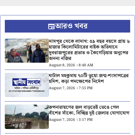
আরও খবর
দাসপুর থেকে লাদাখ: ৫৯ বছর বয়সে প্রায় ৬
হাজার কিলোমিটারের বাইক অভিযানে
দুবরাজপুরের প্রভাত ও কৈগেড়িয়ার অনুপের
অনন্য নজির
August 8, 2026 । 8:40 AM
ঘাটাল মহকুমায় ৭০টি ভুয়ো জন্ম-শংসাপত্রের
হদিশ, কড়া পদক্ষেপের নির্দেশ
August 7, 2026 । 7:55 PM
রূপনারায়ণের জল বাড়তেই ভেঙে গেল
বাঁশের সাঁকো, বিচ্ছিন্ন দুই জেলার যোগাযোগ
August 7, 2026 । 3:17 PM