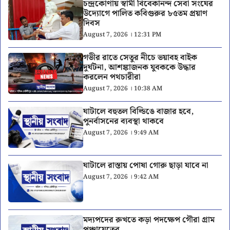
চন্দ্রকোণায় স্বামী বিবেকানন্দ সেবা সংঘের
উদ্যোগে পালিত কবিগুরুর ৮৫তম প্রয়াণ
দিবস
August 7, 2026 । 12:31 PM
গভীর রাতে সেতুর নীচে ভয়াবহ বাইক
দুর্ঘটনা, আশঙ্কাজনক যুবককে উদ্ধার
করলেন পথচারীরা
August 7, 2026 । 10:38 AM
ঘাটালে বহুতল বিল্ডিঙে বাজার হবে,
পুনর্বাসনের ব্যবস্থা থাকবে
August 7, 2026 । 9:49 AM
ঘাটালে রাস্তায় পোষা গোরু ছাড়া যাবে না
August 7, 2026 । 9:42 AM
মদ্যপদের রুখতে কড়া পদক্ষেপ গৌরা গ্রাম
পঞ্চায়েতের