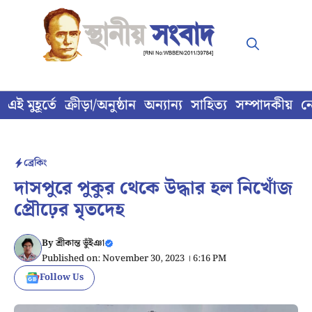
Skip
to
content
এই মুহূর্তে
ক্রীড়া/অনুষ্ঠান
অন্যান্য
সাহিত্য
সম্পাদকীয়
ন
ব্রেকিং
দাসপুরে পুকুর থেকে উদ্ধার হল নিখোঁজ
প্রৌঢ়ের মৃতদেহ
By
শ্রীকান্ত ভুঁইঞা
Published on: November 30, 2023 । 6:16 PM
Follow Us