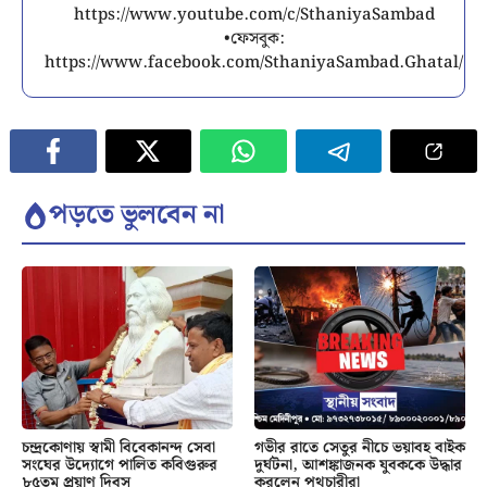
https://www.youtube.com/c/SthaniyaSambad
•ফেসবুক:
https://www.facebook.com/SthaniyaSambad.Ghatal/
পড়তে ভুলবেন না
চন্দ্রকোণায় স্বামী বিবেকানন্দ সেবা
গভীর রাতে সেতুর নীচে ভয়াবহ বাইক
সংঘের উদ্যোগে পালিত কবিগুরুর
দুর্ঘটনা, আশঙ্কাজনক যুবককে উদ্ধার
৮৫তম প্রয়াণ দিবস
করলেন পথচারীরা