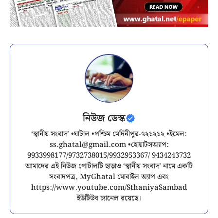
নিউজ ডেস্ক
‘স্থানীয় সংবাদ’ •ঘাটাল •পশ্চিম মেদিনীপুর-৭২১২১২ •ইমেল:
ss.ghatal@gmail.com
•হোয়াটসঅ্যাপ:
9933998177/9732738015/9932953367/ 9434243732
আমাদের এই নিউজ পোর্টালটি ছাড়াও ‘স্থানীয় সংবাদ’ নামে একটি
সংবাদপত্র, MyGhatal মোবাইল অ্যাপ এবং
https://www.youtube.com/SthaniyaSambad
ইউটিউব চ্যানেল রয়েছে।