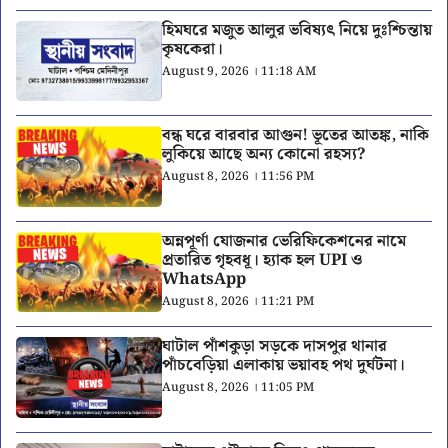
হিমঘরে মজুত আলুর ভবিষ্যৎ নিয়ে দুঃশ্চিন্তায়
কৃষকেরা।
August 9, 2026 । 11:18 AM
বন্ধ ঘরে বারবার আগুন! ভূতের আতঙ্ক, নাকি
লুকিয়ে আছে অন্য কোনো রহস্য?
August 8, 2026 । 11:56 PM
অন্নপূর্ণা যোজনার ভেরিফিকেশনের নামে
প্রতারিত গৃহবধূ। হ্যাক হল UPI ও
WhatsApp
August 8, 2026 । 11:21 PM
ঘাটাল পাঁশকুড়া সড়কে দাসপুর থানার
পাঁচবেড়িয়া এলাকায় ভয়াবহ পথ দুর্ঘটনা।
August 8, 2026 । 11:05 PM