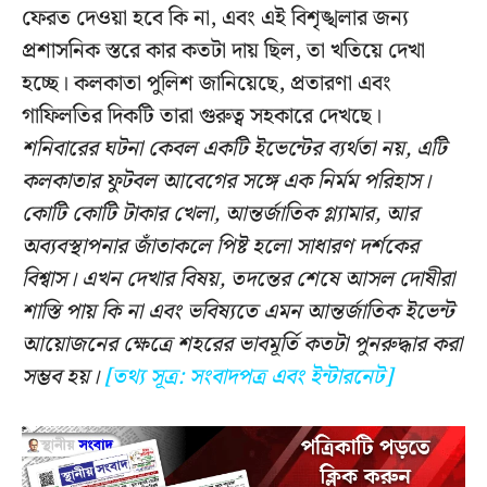
ফেরত দেওয়া হবে কি না, এবং এই বিশৃঙ্খলার জন্য
প্রশাসনিক স্তরে কার কতটা দায় ছিল, তা খতিয়ে দেখা
হচ্ছে। কলকাতা পুলিশ জানিয়েছে, প্রতারণা এবং
গাফিলতির দিকটি তারা গুরুত্ব সহকারে দেখছে।
শনিবারের ঘটনা কেবল একটি ইভেন্টের ব্যর্থতা নয়, এটি
কলকাতার ফুটবল আবেগের সঙ্গে এক নির্মম পরিহাস।
কোটি কোটি টাকার খেলা, আন্তর্জাতিক গ্ল্যামার, আর
অব্যবস্থাপনার জাঁতাকলে পিষ্ট হলো সাধারণ দর্শকের
বিশ্বাস। এখন দেখার বিষয়, তদন্তের শেষে আসল দোষীরা
শাস্তি পায় কি না এবং ভবিষ্যতে এমন আন্তর্জাতিক ইভেন্ট
আয়োজনের ক্ষেত্রে শহরের ভাবমূর্তি কতটা পুনরুদ্ধার করা
সম্ভব হয়।
[তথ্য সূত্র: সংবাদপত্র এবং ইন্টারনেট]