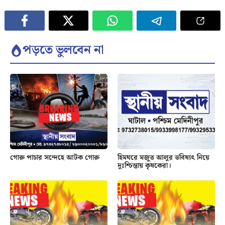
পড়তে ভুলবেন না
গোরু পাচার সন্দেহে আটক গোরু
হিমঘরে মজুত আলুর ভবিষ্যৎ নিয়ে
দুঃশ্চিন্তায় কৃষকেরা।