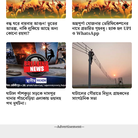
বন্ধ ঘরে বারবার আগুন! ভূতের
অন্নপূর্ণা যোজনার ভেরিফিকেশনের
আতঙ্ক, নাকি লুকিয়ে আছে অন্য
নামে প্রতারিত গৃহবধূ। হ্যাক হল UPI
কোনো রহস্য?
ও WhatsApp
ঘাটাল পাঁশকুড়া সড়কে দাসপুর
ঘাটালের গৌরাতে বিদ্যুৎ গ্রাহকদের
থানার পাঁচবেড়িয়া এলাকায় ভয়াবহ
সাংগঠনিক সভা
পথ দুর্ঘটনা।
---Advertisement---