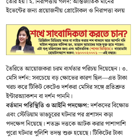
তৈরি হয়। ২. নিরাপত্তায় গলদ: আন্তর্জাতিক মানের
ইভেন্টের জন্য প্রয়োজনীয় প্রোটোকল ও নিরাপত্তা বলয়
তৈরিতে আয়োজকরা চরম ব্যর্থতার পরিচয় দিয়েছেন। ৩.
মেসি দর্শন: সবচেয়ে বড় ক্ষোভের কারণ ছিল—এত টাকা
খরচ করে টিকিট কেটেও দর্শকরা মেসির সঙ্গে প্রতিশ্রুত
ইন্টারঅ্যাকশন বা দর্শন পাননি।
বর্তমান পরিস্থিতি ও আইনি পদক্ষেপ:
দর্শকদের বিক্ষোভ
এবং স্টেডিয়াম ভাঙচুরের ঘটনার পর প্রশাসন কড়া
পদক্ষেপ নিয়েছে। শতদ্রু দত্তকে আটক করার পাশাপাশি
পুরো ঘটনার পুলিশি তদন্ত শুরু হয়েছে। টিকিটের টাকা