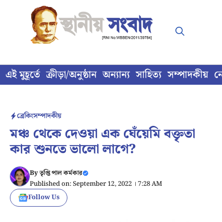
Skip
to
content
এই মুহূর্তে
ক্রীড়া/অনুষ্ঠান
অন্যান্য
সাহিত্য
সম্পাদকীয়
ন
ব্রেকিং
সম্পাদকীয়
মঞ্চ থেকে দেওয়া এক ঘেঁয়েমি বক্তৃতা
কার শুনতে ভালো লাগে?
By
তৃপ্তি পাল কর্মকার
Published on: September 12, 2022 । 7:28 AM
Follow Us