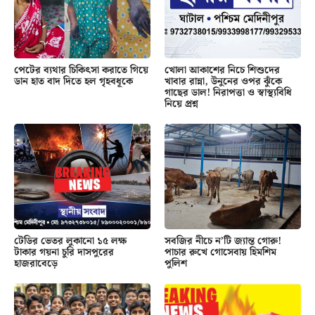
পেটের ব্যথার চিকিৎসা করাতে গিয়ে
খোলা আকাশের নিচে শিশুদের
ডান হাত বাদ দিতে হল গৃহবধূকে
খাবার রান্না, উনুনের ওপর ঝুঁকে
গাছের ডাল! নিরাপত্তা ও স্বাস্থ্যবিধি
নিয়ে প্রশ্ন
টেডির ভেতর লুকানো ১৫ লক্ষ
সবজির নীচে ন’টি জ্যান্ত গোরু!
টাকার গয়না চুরি দাসপুরের
পাচার রুখে গোসেবায় হিমশিম
হাজরাবেড়ে
পুলিশ