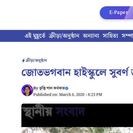
Skip
to
E-Paper
content
এই মুহূর্তে
ক্রীড়া/অনুষ্ঠান
অন্যান্য
সাহিত্য
সম্প
ক্রীড়া/অনুষ্ঠান
জোতভগবান হাইস্কুলে সুবর্ণ জ
By
তৃপ্তি পাল কর্মকার
Published on: March 6, 2020 । 8:23 PM