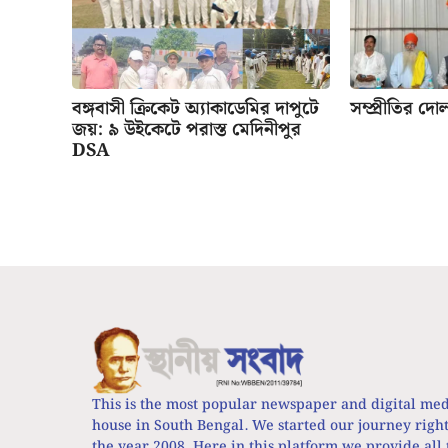
বঙ্গবাসী ক্রিকেট অ্যাকাডেমির দাপুটে
সম্প্রীতির দো
জয়: ৯ উইকেটে পরাস্ত মেদিনীপুর
DSA
This is the most popular newspaper and digital me
house in South Bengal. We started our journey righ
the year 2008. Here in this platform we provide all 