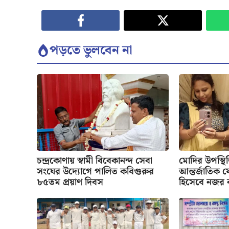
পড়তে ভুলবেন না
চন্দ্রকোণায় স্বামী বিবেকানন্দ সেবা
মোদির উপস্থ
সংঘের উদ্যোগে পালিত কবিগুরুর
আন্তর্জাতিক য
৮৫তম প্রয়াণ দিবস
হিসেবে নজর 