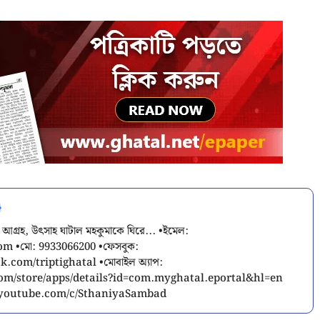
 আগ্রহ, উৎসাহ ঘাটাল মহকুমাকে ঘিরে... •ইমেল:
com
•মো: 9933066200 •ফেসবুক:
.com/triptighatal •মোবাইল অ্যাপ:
.com/store/apps/details?id=com.myghatal.eportal&hl=en
w.youtube.com/c/SthaniyaSambad