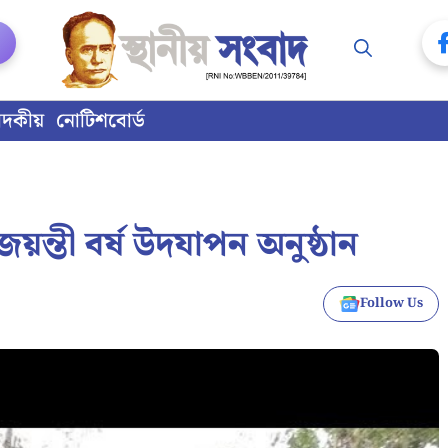
াদকীয়
নোটিশবোর্ড
য়ন্তী বর্ষ উদযাপন অনুষ্ঠান
Follow Us