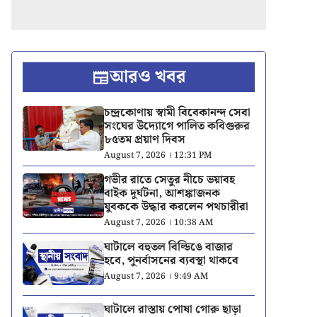
আরও খবর
চন্দ্রকোণায় স্বামী বিবেকানন্দ সেবা
সংঘের উদ্যোগে পালিত কবিগুরুর
৮৫তম প্রয়াণ দিবস
August 7, 2026 । 12:31 PM
গভীর রাতে সেতুর নীচে ভয়াবহ
বাইক দুর্ঘটনা, আশঙ্কাজনক
যুবককে উদ্ধার করলেন পথচারীরা
August 7, 2026 । 10:38 AM
ঘাটালে বহুতল বিল্ডিঙে বাজার
হবে, পুনর্বাসনের ব্যবস্থা থাকবে
August 7, 2026 । 9:49 AM
ঘাটালে রাস্তায় পোষা গোরু ছাড়া