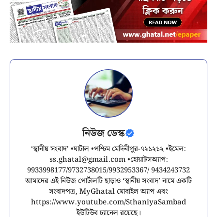
নিউজ ডেস্ক
‘স্থানীয় সংবাদ’ •ঘাটাল •পশ্চিম মেদিনীপুর-৭২১২১২ •ইমেল:
ss.ghatal@gmail.com
•হোয়াটসঅ্যাপ:
9933998177/9732738015/9932953367/ 9434243732
আমাদের এই নিউজ পোর্টালটি ছাড়াও ‘স্থানীয় সংবাদ’ নামে একটি
সংবাদপত্র, MyGhatal মোবাইল অ্যাপ এবং
https://www.youtube.com/SthaniyaSambad
ইউটিউব চ্যানেল রয়েছে।