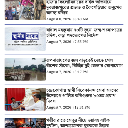
হাজার কিলোমিটারের বাইক অভিযানে
দুবরাজপুরের প্রভাত ও কৈগেড়িয়ার অনুপের
অনন্য নজির
August 8, 2026 । 8:40 AM
ঘাটাল মহকুমায় ৭০টি ভুয়ো জন্ম-শংসাপত্রের
হদিশ, কড়া পদক্ষেপের নির্দেশ
August 7, 2026 । 7:55 PM
রূপনারায়ণের জল বাড়তেই ভেঙে গেল
বাঁশের সাঁকো, বিচ্ছিন্ন দুই জেলার যোগাযোগ
August 7, 2026 । 3:17 PM
চন্দ্রকোণায় স্বামী বিবেকানন্দ সেবা সংঘের
উদ্যোগে পালিত কবিগুরুর ৮৫তম প্রয়াণ
দিবস
August 7, 2026 । 12:31 PM
গভীর রাতে সেতুর নীচে ভয়াবহ বাইক
দুর্ঘটনা, আশঙ্কাজনক যুবককে উদ্ধার