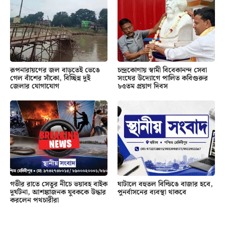
রূপনারায়ণের জল বাড়তেই ভেঙে
চন্দ্রকোণায় স্বামী বিবেকানন্দ সেবা
গেল বাঁশের সাঁকো, বিচ্ছিন্ন দুই
সংঘের উদ্যোগে পালিত কবিগুরুর
জেলার যোগাযোগ
৮৫তম প্রয়াণ দিবস
গভীর রাতে সেতুর নীচে ভয়াবহ বাইক
ঘাটালে বহুতল বিল্ডিঙে বাজার হবে,
দুর্ঘটনা, আশঙ্কাজনক যুবককে উদ্ধার
পুনর্বাসনের ব্যবস্থা থাকবে
করলেন পথচারীরা