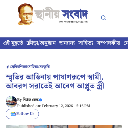
Skip
to
content
এই মুহূর্তে
ক্রীড়া/অনুষ্ঠান
অন্যান্য
সাহিত্য
সম্পাদকীয়
ন
ব্রেকিং
শিক্ষা/সাহিত্য/সংস্কৃতি
স্মৃতির আঙিনায় পাষাণরূপে স্বামী,
আবরণ সরাতেই আবেগ আপ্লুত স্ত্রী
By
নিউজ ডেস্ক
Published on: February 12, 2026 । 5:16 PM
Follow Us