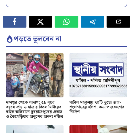
পড়তে ভুলবেন না
দাসপুর থেকে লাদাখ: ৫৯ বছর
ঘাটাল মহকুমায় ৭০টি ভুয়ো জন্ম-
বয়সে প্রায় ৬ হাজার কিলোমিটারের
শংসাপত্রের হদিশ, কড়া পদক্ষেপের
বাইক অভিযানে দুবরাজপুরের প্রভাত
নির্দেশ
ও কৈগেড়িয়ার অনুপের অনন্য নজির