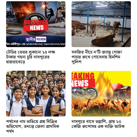
টেডির ভেতর লুকানো ১৫ লক্ষ
সবজির নীচে ন’টি জ্যান্ত গোরু!
টাকার গয়না চুরি দাসপুরের
পাচার রুখে গোসেবায় হিমশিম
হাজরাবেড়ে
পুলিশ
পর্ষদের নাম ভাঙিয়ে প্রশ্ন বিক্রির
দাসপুরে বাসে তল্লাশি, প্রায় ১০
অভিযোগ, তদন্তে জেলা প্রাথমিক
কেজি রুপোসহ এক ব্যক্তি আটক
পর্ষদ