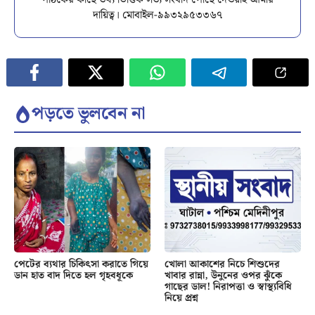
পাঠকের কাছে তথ্য ভিত্তিক সত্য সংবাদ পৌঁছে দেওয়াই আমার
দায়িত্ব। মোবাইল-৯৯৩২৯৫৩৩৬৭
পড়তে ভুলবেন না
পেটের ব্যথার চিকিৎসা করাতে গিয়ে
খোলা আকাশের নিচে শিশুদের
ডান হাত বাদ দিতে হল গৃহবধূকে
খাবার রান্না, উনুনের ওপর ঝুঁকে
গাছের ডাল! নিরাপত্তা ও স্বাস্থ্যবিধি
নিয়ে প্রশ্ন