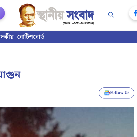
াদকীয়
নোটিশবোর্ড
 আগুন
Follow Us