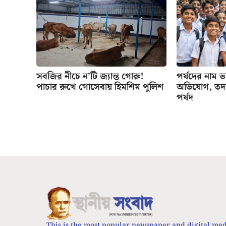
সবজির নীচে ন’টি জ্যান্ত গোরু!
পর্ষদের নাম ভাঙ
পাচার রুখে গোসেবায় হিমশিম পুলিশ
অভিযোগ, তদন্
পর্ষদ
This is the most popular newspaper and digital me