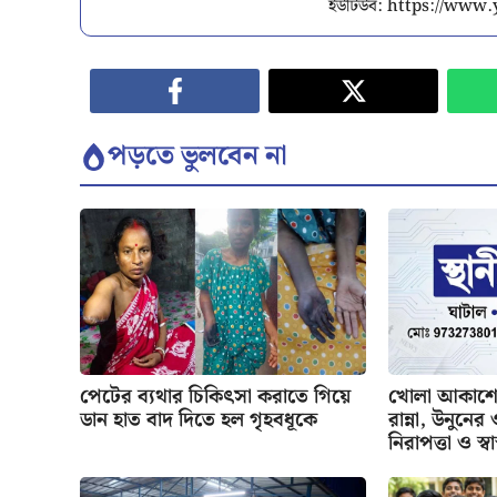
ইউটিউব: https://ww
পড়তে ভুলবেন না
পেটের ব্যথার চিকিৎসা করাতে গিয়ে
খোলা আকাশের
ডান হাত বাদ দিতে হল গৃহবধূকে
রান্না, উনুনে
নিরাপত্তা ও স্বাস