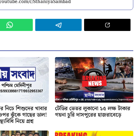
w.youtube.com/c/SthaniyaSambad
 নিচে শিশুদের খাবার
টেডির ভেতর লুকানো ১৫ লক্ষ টাকার
র ওপর ঝুঁকে গাছের ডাল!
গয়না চুরি দাসপুরের হাজরাবেড়ে
্থ্যবিধি নিয়ে প্রশ্ন