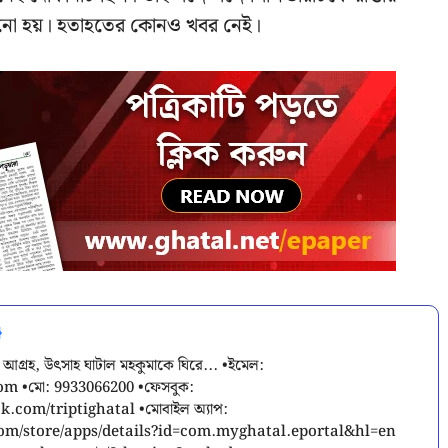
ভানো হয়। হতাহতের কোনও খবর নেই।
 আগ্রহ, উৎসাহ ঘাটাল মহকুমাকে ঘিরে... •ইমেল:
com
•মো: 9933066200 •ফেসবুক:
.com/triptighatal •মোবাইল অ্যাপ:
.com/store/apps/details?id=com.myghatal.eportal&hl=en