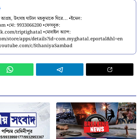
 আগ্রহ, উৎসাহ ঘাটাল মহকুমাকে ঘিরে... •ইমেল:
com
•মো: 9933066200 •ফেসবুক:
.com/triptighatal •মোবাইল অ্যাপ:
.com/store/apps/details?id=com.myghatal.eportal&hl=en
w.youtube.com/c/SthaniyaSambad