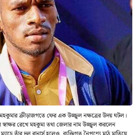
মহকুমার ক্রীড়াজগতে ফের এক উজ্জ্বল নক্ষত্রের উদয় ঘটল।
র স্বাক্ষর রেখে মহকুমা তথা জেলার নাম উজ্জ্বল করলেন
ল ম্যাচে তাঁর দল রানার্স হলেও, ব্যক্তিগত নৈপুণ্যে মাঠ মাতিয়ে