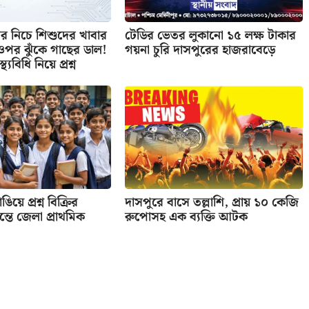
 নিচে শিশুদের খাবার
টেডির ভেতর লুকানো ১৫ লক্ষ টাকার
র ওপর ঝুঁকে গাছের ডাল!
গয়না চুরি দাসপুরের হাজরাবেড়ে
্থ্যবিধি নিয়ে প্রশ্ন
িয়ে প্রশ্ন বিক্রির
দাসপুরে বাসে তল্লাশি, প্রায় ১০ কেজি
তে জেলা প্রাথমিক
রুপোসহ এক ব্যক্তি আটক