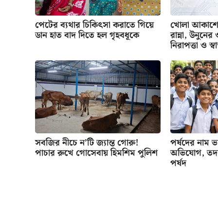
পেটের ব্যথার চিকিৎসা করাতে গিয়ে
খোলা আকাশের
ডান হাত বাদ দিতে হল গৃহবধূকে
রান্না, উনুনে
নিরাপত্তা ও স্বাস
সবজির নীচে ন’টি জ্যান্ত গোরু!
পর্ষদের নাম ভাঙ
পাচার রুখে গোসেবায় হিমশিম পুলিশ
অভিযোগ, তদন্
পর্ষদ