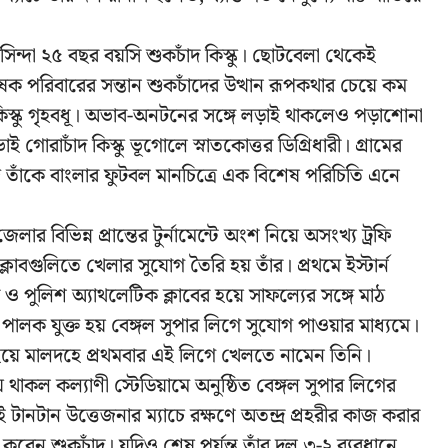
বাসিন্দা ২৫ বছর বয়সি শুকচাঁদ কিস্কু। ছোটবেলা থেকেই
ষক পরিবারের সন্তান শুকচাঁদের উত্থান রূপকথার চেয়ে কম
িতা কিস্কু গৃহবধূ। অভাব-অনটনের সঙ্গে লড়াই থাকলেও পড়াশোনা
োরাচাঁদ কিস্কু ভূগোলে স্নাতকোত্তর ডিগ্রিধারী। গ্রামের
াঁকে বাংলার ফুটবল মানচিত্রে এক বিশেষ পরিচিতি এনে
ার বিভিন্ন প্রান্তের টুর্নামেন্টে অংশ নিয়ে অসংখ্য ট্রফি
বগুলিতে খেলার সুযোগ তৈরি হয় তাঁর। প্রথমে ইস্টার্ন
ও পুলিশ অ্যাথলেটিক ক্লাবের হয়ে সাফল্যের সঙ্গে মাঠ
 পালক যুক্ত হয় বেঙ্গল সুপার লিগে সুযোগ পাওয়ার মাধ্যমে।
 হয়ে মালদহে প্রথমবার এই লিগে খেলতে নামেন তিনি।
ে থাকল কল্যাণী স্টেডিয়ামে অনুষ্ঠিত বেঙ্গল সুপার লিগের
 টানটান উত্তেজনার ম্যাচে রক্ষণে অতন্দ্র প্রহরীর কাজ করার
েন শুকচাঁদ। যদিও শেষ পর্যন্ত তাঁর দল ৩-২ ব্যবধানে