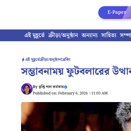
Skip
to
E-Paper
content
এই মুহূর্তে
ক্রীড়া/অনুষ্ঠান
অন্যান্য
সাহিত্য
সম্প
এই মুহূর্তে
ক্রীড়া/অনুষ্ঠান
ব্রেকিং
সম্ভাবনাময় ফুটবলারের উত্থ
By
তৃপ্তি পাল কর্মকার
Published on: February 6, 2026 । 11:03 AM