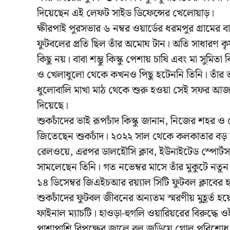
দিয়েছেন এই লেফট সাইড ডিফেন্সের খেলোয়াড়।
ক্ষীরপাই পুরসভার ৬ নম্বর ওয়ার্ডের ধরমপুর গ্রামের 
ফুটবলের প্রতি ছিল তাঁর অমোঘ টান। অতি সাধারণ কৃ
কিছু নয়। বাবা শম্ভু কিস্কু পেশায় চাষি এবং মা সুম
ও খেলাধুলো থেকে কখনও পিছু হটেননি তিনি। তাঁর ভাই গ
ধুলোবালি মাখা মাঠ থেকে শুরু হওয়া সেই সফর আজ ত
দিয়েছে।
শুকচাঁদের ভাই রূপচাঁদ কিস্কু জানান, নিজের শহর ও জেল
জিতেছেন শুকচাঁদ। ২০২২ সাল থেকে কলকাতার বড় ক্লা
রেলওয়ে, এরপর ডালহৌসি ক্লাব, ইউনাইটেড স্পোর্টস 
সামলেছেন তিনি। গত নভেম্বর মাসে তাঁর মুকুটে নতুন
১৪ ডিসেম্বর জিএইচআর রয়্যাল সিটি ফুটবল ক্লাবের
শুকচাঁদের ফুটবল জীবনের অন্যতম স্মরণীয় মুহূর্ত হয়
ফাইনাল ম্যাচটি। হাওড়া-হুগলি ওয়ারিয়রের বিরুদ্ধে ওই
পাশাপাশি বিপক্ষের জালে বল জড়িয়ে গোল পরিশোধ কর