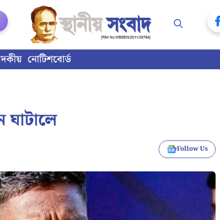
াদকীয়
নোটিশবোর্ড
ান ঘাটালে
Follow Us