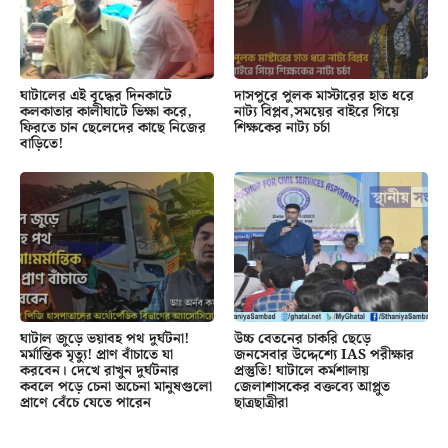
ঘাটালের এই বৃদ্ধের দিনকাটে
দাসপুরে পুলক মাস্টারের হাত ধরে
কলকাতার কালীঘাটে ভিক্ষা করে,
নাট্য বিপ্লব,সময়ের বাইরে গিয়ে
ফিরতে চান ছেলেদের কাছে নিজের
শিক্ষকের নাট্য চর্চা
বাড়িতে!
ঘাটাল জুড়ে ভয়াবহ পথ দুর্ঘটনা!
উচ্চ বেতনের চাকরি ছেড়ে
মর্মান্তিক মৃত্যু! প্রাণ বাঁচাতে যা
জনসেবার উদ্দেশ্যে IAS পরীক্ষার
করবেন। দেখে রাখুন দুর্ঘটনার
প্রস্তুতি! ঘাটালে কর্মশালায়
কবলে পড়ে চেনা অচেনা মানুষগুলো
জেলাশাসকের বক্তব্যে আপ্লুত
প্রাণে বেঁচে যেতে পারেন
ছাত্রছাত্রীরা