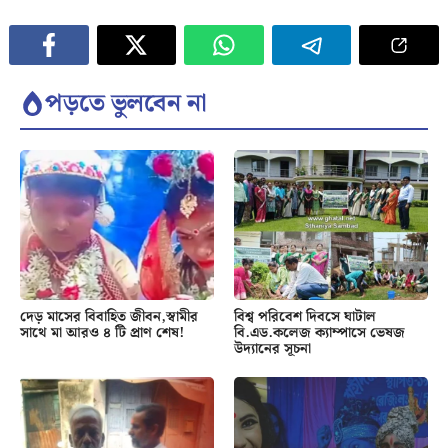
পড়তে ভুলবেন না
দেড় মাসের বিবাহিত জীবন,স্বামীর
বিশ্ব পরিবেশ দিবসে ঘাটাল
সাথে মা আরও ৪ টি প্রাণ শেষ!
বি.এড.কলেজ ক্যাম্পাসে ভেষজ
উদ্যানের সূচনা