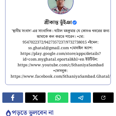
শ্রীকান্ত ভুঁইঞা
'স্থানীয় সংবাদ'-এর সাংবাদিক। ঘাটাল মহকুমার যে কোনও খবরের জন্য
আমাকে কল করতে পারেন। •মো:
9547022372/9427357237/9732738015 •ইমেল:
ss.ghatal@gmail.com
•মোবাইল অ্যাপ:
https://play.google.com/store/apps/details?
id=com.myghatal.eportal&hl=en ইউটিউব:
https://www.youtube.com/c/SthaniyaSambad
•ফেসবুক:
https://www.facebook.com/SthaniyaSambad.Ghatal/
পড়তে ভুলবেন না