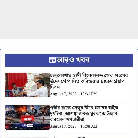
আরও খবর
চন্দ্রকোণায় স্বামী বিবেকানন্দ সেবা সংঘের
উদ্যোগে পালিত কবিগুরুর ৮৫তম প্রয়াণ
দিবস
August 7, 2026 । 12:31 PM
গভীর রাতে সেতুর নীচে ভয়াবহ বাইক
দুর্ঘটনা, আশঙ্কাজনক যুবককে উদ্ধার
করলেন পথচারীরা
August 7, 2026 । 10:38 AM