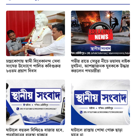
চন্দ্রকোণায় স্বামী বিবেকানন্দ সেবা
গভীর রাতে সেতুর নীচে ভয়াবহ বাইক
সংঘের উদ্যোগে পালিত কবিগুরুর
দুর্ঘটনা, আশঙ্কাজনক যুবককে উদ্ধার
৮৫তম প্রয়াণ দিবস
করলেন পথচারীরা
ঘাটালে বহুতল বিল্ডিঙে বাজার হবে,
ঘাটালে রাস্তায় পোষা গোরু ছাড়া
পুনর্বাসনের ব্যবস্থা থাকবে
যাবে না