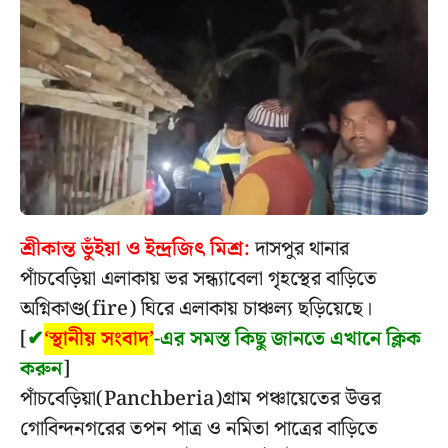
শ্রীকান্ত ভুঁইয়া ও ইন্দ্রজিৎ মিশ্র:
দাসপুর থানার
পাঁচবেড়িয়া এলাকায় ভর সন্ধ্যাবেলা গৃহস্থের বাড়িতে
অগ্নিকাণ্ড(fire) ঘিরে এলাকায় চাঞ্চল্য ছড়িয়েছে।
[
✔
‘স্থানীয় সংবাদ’
-এর সমস্ত কিছু জানতে এখানে ক্লিক
করুন
]
পাঁচবেড়িয়া(Panchberia)গ্ৰাম পঞ্চায়েতের উত্তর
গোবিন্দনগরের তপন পাত্র ও নমিতা পাত্রের বাড়িতে