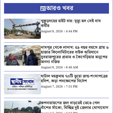
আরও খবর
খুকুড়দহের হাইট বার: মৃত্যু হল সেই বাস
কর্মীর
August 8, 2026 । 4:44 PM
দাসপুর থেকে লাদাখ: ৫৯ বছর বয়সে প্রায় ৬
হাজার কিলোমিটারের বাইক অভিযানে
দুবরাজপুরের প্রভাত ও কৈগেড়িয়ার অনুপের
অনন্য নজির
August 8, 2026 । 8:40 AM
ঘাটাল মহকুমায় ৭০টি ভুয়ো জন্ম-শংসাপত্রের
হদিশ, কড়া পদক্ষেপের নির্দেশ
August 7, 2026 । 7:55 PM
রূপনারায়ণের জল বাড়তেই ভেঙে গেল
বাঁশের সাঁকো, বিচ্ছিন্ন দুই জেলার যোগাযোগ