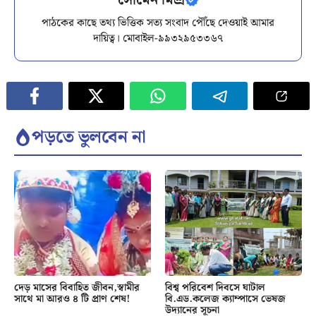
পাঠকের কাছে তথ্য ভিত্তিক সত্য সংবাদ পৌঁছে দেওয়াই আমার
দায়িত্ব। মোবাইল-৯৯৩২৯৫৩৩৬৭
পড়তে ভুলবেন না
দেড় মাসের বিবাহিত জীবন,স্বামীর
বিশ্ব পরিবেশ দিবসে ঘাটাল
সাথে মা আরও ৪ টি প্রাণ শেষ!
বি.এড.কলেজ ক্যাম্পাসে ভেষজ
উদ্যানের সূচনা