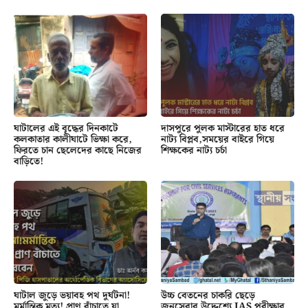
ঘাটালের এই বৃদ্ধের দিনকাটে
দাসপুরে পুলক মাস্টারের হাত ধরে
কলকাতার কালীঘাটে ভিক্ষা করে,
নাট্য বিপ্লব,সময়ের বাইরে গিয়ে
ফিরতে চান ছেলেদের কাছে নিজের
শিক্ষকের নাট্য চর্চা
বাড়িতে!
ঘাটাল জুড়ে ভয়াবহ পথ দুর্ঘটনা!
উচ্চ বেতনের চাকরি ছেড়ে
মর্মান্তিক মৃত্যু! প্রাণ বাঁচাতে যা
জনসেবার উদ্দেশ্যে IAS পরীক্ষার