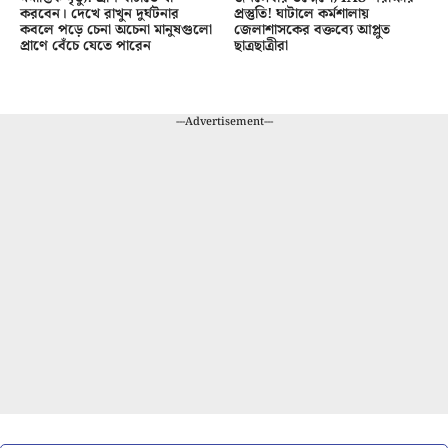
করবেন। দেখে রাখুন দুর্ঘটনার
প্রস্তুতি! ঘাটালে কর্মশালায়
কবলে পড়ে চেনা অচেনা মানুষগুলো
জেলাশাসকের বক্তব্যে আপ্লুত
প্রাণে বেঁচে যেতে পারেন
ছাত্রছাত্রীরা
---Advertisement---