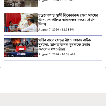
August 7, 2026 । 3:17 PM
চন্দ্রকোণায় স্বামী বিবেকানন্দ সেবা সংঘের
উদ্যোগে পালিত কবিগুরুর ৮৫তম প্রয়াণ
দিবস
August 7, 2026 । 12:31 PM
গভীর রাতে সেতুর নীচে ভয়াবহ বাইক
দুর্ঘটনা, আশঙ্কাজনক যুবককে উদ্ধার
করলেন পথচারীরা
August 7, 2026 । 10:38 AM