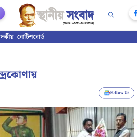
াদকীয়
নোটিশবোর্ড
্দ্রকোণায়
Follow Us