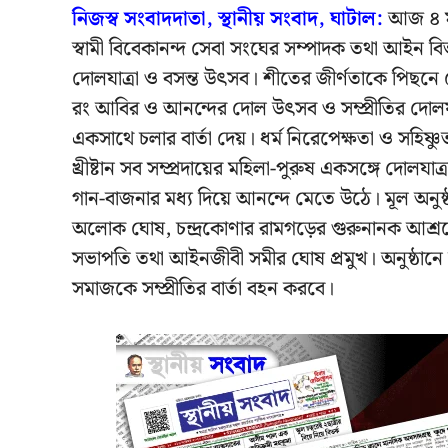
নিজস্ব সংবাদদাতা, স্থানীয় সংবাদ, ঘাটাল:
আজ ৪ মার
স্বামী বিবেকানন্দ সেবা সংঘের সম্পাদক তথা আইন বিভ
দোলযাত্রা ও বসন্ত উৎসব। শীতের জীর্ণতাকে পিছন
রং আবির ও আনন্দের দোল উৎসব ও সম্প্রীতির দোলযাত্
একসাথে চলার বার্তা দেয়। ধর্ম নিরেপেক্ষতা ও সহিষ্ণুতা
খ্রীষ্টান সব সম্প্রদায়ের মহিলা-পুরুষ একসঙ্গে দোল
গান-বাজনার মধ্য দিয়ে আনন্দে মেতে উঠে। মূল অনুষ্
অলোক ঘোষ, চন্দ্রকোণার রামগড়ের গুরুনানক আশ্রমের
সভাপতি তথা আইনজীবী সমীর ঘোষ প্রমুখ। অনুষ্ঠান
সমাজকে সম্প্রীতির বার্তা বহন করবে।