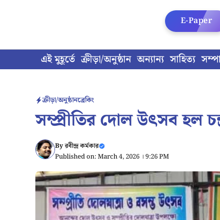
Skip
to
E-Paper
content
এই মুহূর্তে
ক্রীড়া/অনুষ্ঠান
অন্যান্য
সাহিত্য
সম্প
ক্রীড়া/অনুষ্ঠান
ব্রেকিং
সম্প্রীতির দোল উৎসব হল চন
By
রবীন্দ্র কর্মকার
Published on: March 4, 2026 । 9:26 PM