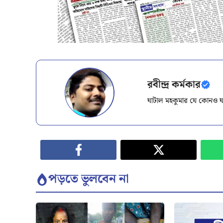
রবীন্দ্র কর্মকার
ঘাটাল মহকুমার যে কোনও ঘ
পড়তে ভুলবেন না