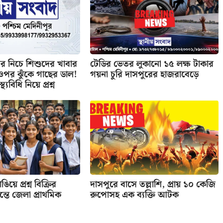
 নিচে শিশুদের খাবার
টেডির ভেতর লুকানো ১৫ লক্ষ টাকার
র ওপর ঝুঁকে গাছের ডাল!
গয়না চুরি দাসপুরের হাজরাবেড়ে
্থ্যবিধি নিয়ে প্রশ্ন
িয়ে প্রশ্ন বিক্রির
দাসপুরে বাসে তল্লাশি, প্রায় ১০ কেজি
তে জেলা প্রাথমিক
রুপোসহ এক ব্যক্তি আটক