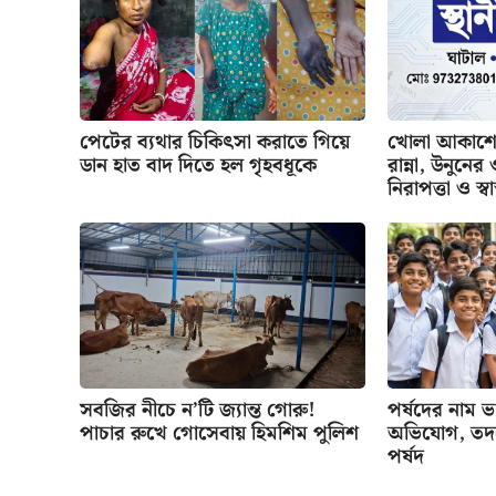
পেটের ব্যথার চিকিৎসা করাতে গিয়ে
খোলা আকাশের
ডান হাত বাদ দিতে হল গৃহবধূকে
রান্না, উনুনে
নিরাপত্তা ও স্বাস
সবজির নীচে ন’টি জ্যান্ত গোরু!
পর্ষদের নাম ভাঙ
পাচার রুখে গোসেবায় হিমশিম পুলিশ
অভিযোগ, তদন্
পর্ষদ