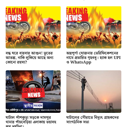
বন্ধ ঘরে বারবার আগুন! ভূতের
অন্নপূর্ণা যোজনার ভেরিফিকেশনের
আতঙ্ক, নাকি লুকিয়ে আছে অন্য
নামে প্রতারিত গৃহবধূ। হ্যাক হল UPI
কোনো রহস্য?
ও WhatsApp
ঘাটাল পাঁশকুড়া সড়কে দাসপুর
ঘাটালের গৌরাতে বিদ্যুৎ গ্রাহকদের
থানার পাঁচবেড়িয়া এলাকায় ভয়াবহ
সাংগঠনিক সভা
পথ দুর্ঘটনা।