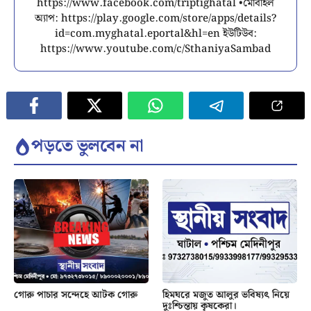
https://www.facebook.com/triptighatal •মোবাইল
অ্যাপ: https://play.google.com/store/apps/details?
id=com.myghatal.eportal&hl=en ইউটিউব:
https://www.youtube.com/c/SthaniyaSambad
পড়তে ভুলবেন না
গোরু পাচার সন্দেহে আটক গোরু
হিমঘরে মজুত আলুর ভবিষ্যৎ নিয়ে
দুঃশ্চিন্তায় কৃষকেরা।