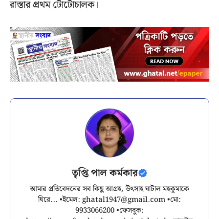
রাস্তার প্রথম টোটোচালক।
তৃপ্তি পাল কর্মকার
আমার প্রতিবেদনের সব কিছু আগ্রহ, উৎসাহ ঘাটাল মহকুমাকে
ঘিরে... •ইমেল:
ghatal1947@gmail.com
•মো:
9933066200 •ফেসবুক: