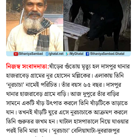
নিজস্ব সংবাদদাতা:
ষাঁড়ের গুঁতোয় মৃত্যু হল দাসপুর থানার
হাজরাবেড় গ্রামের নূর হোসেন মল্লিকের। এলাকায় তিনি
‘নূরচাচা’ নামেই পরিচিত। তাঁর বয়স ৬৫ বছর। দাসপুর
থানার হাজরাবেড় গ্রামে বাড়ি। আজ দুপুরে তাঁর বাড়ির
সামনে একটি ষাঁড় উৎপাত করলে তিনি ষাঁড়টিকে তাড়াতে
যান। তখনই ষাঁড়টি ঘুরে এসে নূরচাচাকে আক্রমণ করলে
তিনি গুরুতর জখম হন। ঘাটাল হাসপাতালে নিয়ে যাওয়ার
পরই তিনি মারা যান। ‘নূরচাচা’ বেলিয়াঘাটা-দুবরাজপুর