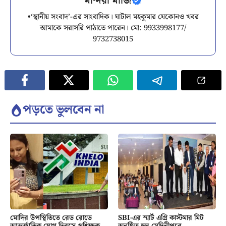
মন্দিরা মাজি
•‘স্থানীয় সংবাদ’-এর সাংবাদিক। ঘাটাল মহকুমার যেকোনও খবর
আমাকে সরাসরি পাঠাতে পারেন। মো: 9933998177/
9732738015
পড়তে ভুলবেন না
মোদির উপস্থিতিতে রেড রোডে
SBI-এর স্মার্ট এগ্রি কাস্টমার মিট
আন্তর্জাতিক যোগ দিবসে প্রশিক্ষক
অনুষ্ঠিত হল মেদিনীপুরে