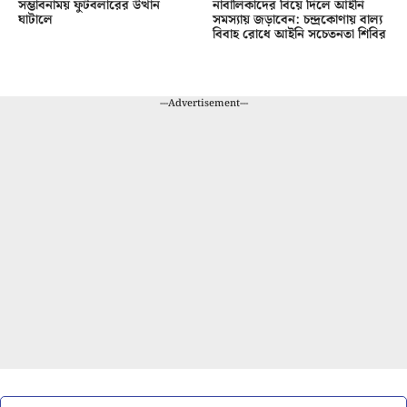
সম্ভাবনাময় ফুটবলারের উত্থান
নাবালিকাদের বিয়ে দিলে আইনি
ঘাটালে
সমস্যায় জড়াবেন: চন্দ্রকোণায় বাল্য
বিবাহ রোধে আইনি সচেতনতা শিবির
---Advertisement---