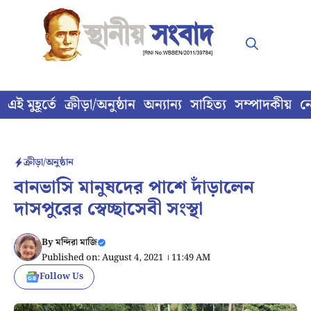
Skip
to
content
এই মুহূর্তে
ক্রীড়া/অনুষ্ঠান
অন্যান্য
সাহিত্য
সম্পাদকীয়
ন
ক্রীড়া/অনুষ্ঠান
বানভাসি মানুষদের পাশে দাঁড়ালেন
দাসপুরের স্বেচ্ছাসেবী সংস্থা
By
মন্দিরা মাজি
Published on: August 4, 2021 । 11:49 AM
Follow Us