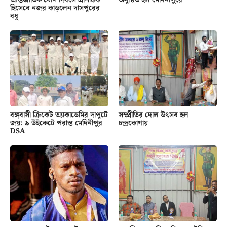
হিসেবে নজর কাড়লেন দাসপুরের
বধূ
বঙ্গবাসী ক্রিকেট অ্যাকাডেমির দাপুটে
সম্প্রীতির দোল উৎসব হল
জয়: ৯ উইকেটে পরাস্ত মেদিনীপুর
চন্দ্রকোণায়
DSA