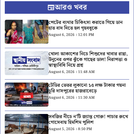
আরও খবর
পেটের ব্যথার চিকিৎসা করাতে গিয়ে ডান
হাত বাদ দিতে হল গৃহবধূকে
August 6, 2026 । 12:01 PM
খোলা আকাশের নিচে শিশুদের খাবার রান্না,
উনুনের ওপর ঝুঁকে গাছের ডাল! নিরাপত্তা ও
স্বাস্থ্যবিধি নিয়ে প্রশ্ন
August 6, 2026 । 11:48 AM
টেডির ভেতর লুকানো ১৫ লক্ষ টাকার গয়না
চুরি দাসপুরের হাজরাবেড়ে
August 6, 2026 । 11:30 AM
সবজির নীচে ন’টি জ্যান্ত গোরু! পাচার রুখে
গোসেবায় হিমশিম পুলিশ
August 5, 2026 । 8:50 PM