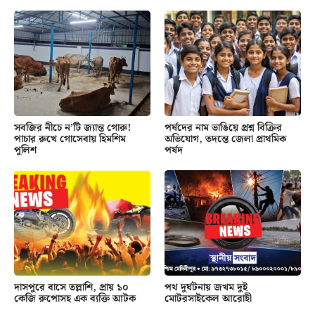
সবজির নীচে ন’টি জ্যান্ত গোরু!
পর্ষদের নাম ভাঙিয়ে প্রশ্ন বিক্রির
পাচার রুখে গোসেবায় হিমশিম
অভিযোগ, তদন্তে জেলা প্রাথমিক
পুলিশ
পর্ষদ
দাসপুরে বাসে তল্লাশি, প্রায় ১০
পথ দুর্ঘটনায় জখম দুই
কেজি রুপোসহ এক ব্যক্তি আটক
মোটরসাইকেল আরোহী