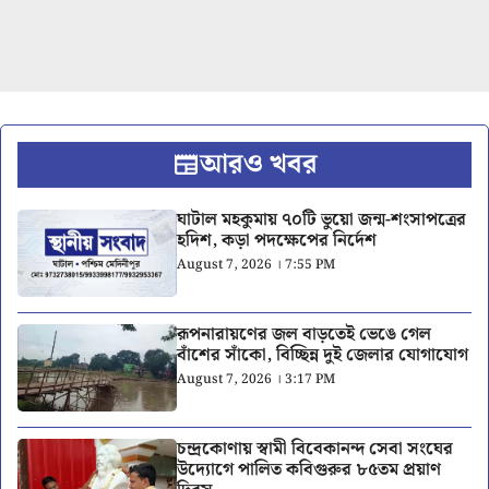
আরও খবর
ঘাটাল মহকুমায় ৭০টি ভুয়ো জন্ম-শংসাপত্রের
হদিশ, কড়া পদক্ষেপের নির্দেশ
August 7, 2026 । 7:55 PM
রূপনারায়ণের জল বাড়তেই ভেঙে গেল
বাঁশের সাঁকো, বিচ্ছিন্ন দুই জেলার যোগাযোগ
August 7, 2026 । 3:17 PM
চন্দ্রকোণায় স্বামী বিবেকানন্দ সেবা সংঘের
উদ্যোগে পালিত কবিগুরুর ৮৫তম প্রয়াণ