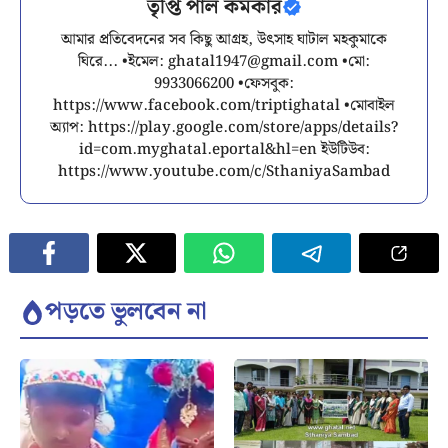
তৃপ্তি পাল কর্মকার
আমার প্রতিবেদনের সব কিছু আগ্রহ, উৎসাহ ঘাটাল মহকুমাকে
ঘিরে... •ইমেল:
ghatal1947@gmail.com
•মো:
9933066200 •ফেসবুক:
https://www.facebook.com/triptighatal •মোবাইল
অ্যাপ: https://play.google.com/store/apps/details?
id=com.myghatal.eportal&hl=en ইউটিউব:
https://www.youtube.com/c/SthaniyaSambad
পড়তে ভুলবেন না