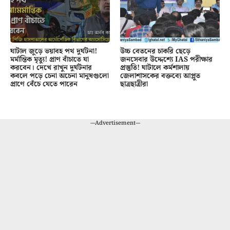
ঘাটাল জুড়ে ভয়াবহ পথ দুর্ঘটনা!
উচ্চ বেতনের চাকরি ছেড়ে
মর্মান্তিক মৃত্যু! প্রাণ বাঁচাতে যা
জনসেবার উদ্দেশ্যে IAS পরীক্ষার
করবেন। দেখে রাখুন দুর্ঘটনার
প্রস্তুতি! ঘাটালে কর্মশালায়
কবলে পড়ে চেনা অচেনা মানুষগুলো
জেলাশাসকের বক্তব্যে আপ্লুত
প্রাণে বেঁচে যেতে পারেন
ছাত্রছাত্রীরা
---Advertisement---