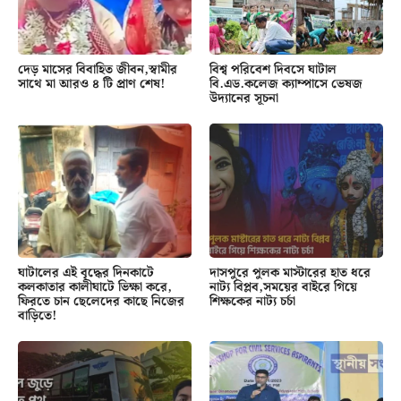
দেড় মাসের বিবাহিত জীবন,স্বামীর
বিশ্ব পরিবেশ দিবসে ঘাটাল
সাথে মা আরও ৪ টি প্রাণ শেষ!
বি.এড.কলেজ ক্যাম্পাসে ভেষজ
উদ্যানের সূচনা
ঘাটালের এই বৃদ্ধের দিনকাটে
দাসপুরে পুলক মাস্টারের হাত ধরে
কলকাতার কালীঘাটে ভিক্ষা করে,
নাট্য বিপ্লব,সময়ের বাইরে গিয়ে
ফিরতে চান ছেলেদের কাছে নিজের
শিক্ষকের নাট্য চর্চা
বাড়িতে!