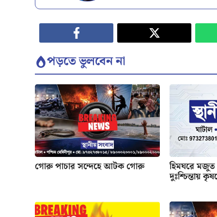
পড়তে ভুলবেন না
গোরু পাচার সন্দেহে আটক গোরু
হিমঘরে মজুত 
দুঃশ্চিন্তায় কৃ