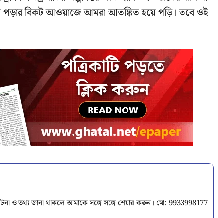
 পড়ার বিকট আওয়াজে আমরা আতঙ্কিত হয়ে পড়ি। তবে ওই
টনা ও তথ্য জানা থাকলে আমাকে সঙ্গে সঙ্গে শেয়ার করুন। মো: 9933998177