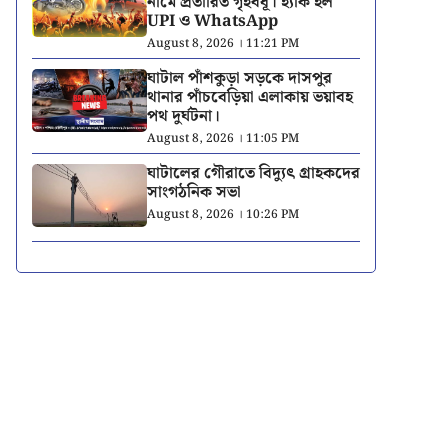
নামে প্রতারিত গৃহবধূ। হ্যাক হল
UPI ও WhatsApp
August 8, 2026 । 11:21 PM
ঘাটাল পাঁশকুড়া সড়কে দাসপুর
থানার পাঁচবেড়িয়া এলাকায় ভয়াবহ
পথ দুর্ঘটনা।
August 8, 2026 । 11:05 PM
ঘাটালের গৌরাতে বিদ্যুৎ গ্রাহকদের
সাংগঠনিক সভা
August 8, 2026 । 10:26 PM