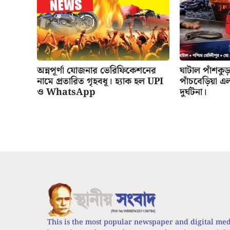
অন্নপূর্ণা যোজনার ভেরিফিকেশনের
ঘাটাল পাঁশকু
নামে প্রতারিত গৃহবধূ। হ্যাক হল UPI
পাঁচবেড়িয়া 
ও WhatsApp
দুর্ঘটনা।
This is the most popular newspaper and digital me