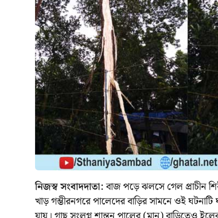
নিজস্ব সংবাদদাতা:
বাজ পড়ে ঝলসে গেল প্রাচীন শিরী
খাড় গম্ভীরনগরে পালেদের বাড়ির সামনে ওই ঘটনাটি ঘ
যায়। গাছ সংলগ্ন শান্তনু পালের (মানু) বাড়িতেও ইলেকট