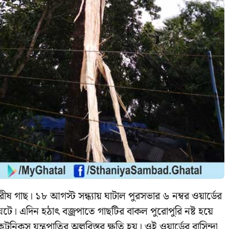
ষ গাছ। ১৮ আগস্ট সন্ধ্যায় ঘাটাল পুরসভার ৬ নম্বর ওয়ার্ডের
টে। এদিন হঠাৎ বজ্রপাতে গাছটির বাকল পুরোপুরি নষ্ট হয়ে
্রনিকস যন্ত্রপাতির অল্পবিস্তর ক্ষতি হয়। ওই ওয়ার্ডের বাসিন্দা