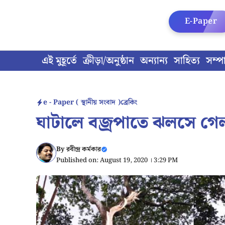
Skip
to
E-Paper
content
এই মুহূর্তে
ক্রীড়া/অনুষ্ঠান
অন্যান্য
সাহিত্য
সম্প
e - Paper ( স্থানীয় সংবাদ )
ব্রেকিং
ঘাটালে বজ্রপাতে ঝলসে গে
By
রবীন্দ্র কর্মকার
Published on: August 19, 2020 । 3:29 PM