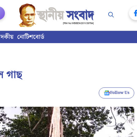
াদকীয়
নোটিশবোর্ড
ল গাছ
Follow Us