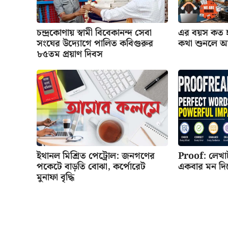
চন্দ্রকোণায় স্বামী বিবেকানন্দ সেবা
এর বয়স কত হ
সংঘের উদ্যোগে পালিত কবিগুরুর
কথা শুনলে 
৮৫তম প্রয়াণ দিবস
ইথানল মিশ্রিত পেট্রোল: জনগণের
Proof: লেখা
পকেটে বাড়তি বোঝা, কর্পোরেট
একবার মন দি
মুনাফা বৃদ্ধি