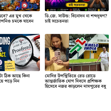
বে? এর মুখ থেকে
ডি.জে. সাউন্ড: বিনোদন না শব্দদূষণ?
আপনিও চমকে যাবেন
চাই সচেতনতা
টা ঠিক আছে কিনা
মোদির উপস্থিতিতে রেড রোডে
য়ে পড়ে নিন
আন্তর্জাতিক যোগ দিবসে প্রশিক্ষক
হিসেবে নজর কাড়লেন দাসপুরের বধূ