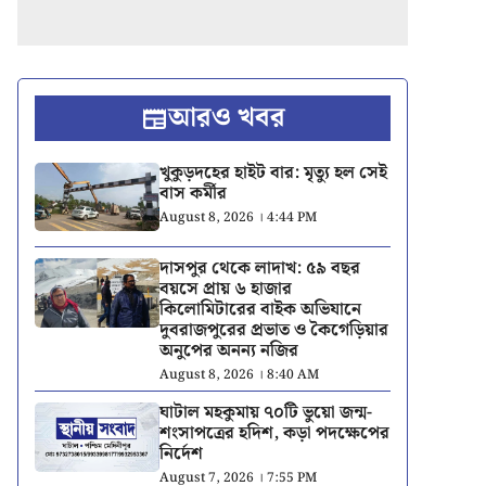
আরও খবর
খুকুড়দহের হাইট বার: মৃত্যু হল সেই
বাস কর্মীর
August 8, 2026 । 4:44 PM
দাসপুর থেকে লাদাখ: ৫৯ বছর
বয়সে প্রায় ৬ হাজার
কিলোমিটারের বাইক অভিযানে
দুবরাজপুরের প্রভাত ও কৈগেড়িয়ার
অনুপের অনন্য নজির
August 8, 2026 । 8:40 AM
ঘাটাল মহকুমায় ৭০টি ভুয়ো জন্ম-
শংসাপত্রের হদিশ, কড়া পদক্ষেপের
নির্দেশ
August 7, 2026 । 7:55 PM