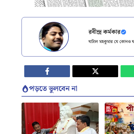
রবীন্দ্র কর্মকার
ঘাটাল মহকুমার যে কোনও ঘ
পড়তে ভুলবেন না