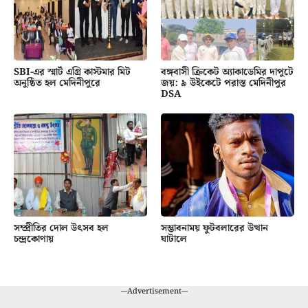
SBI-এর স্মার্ট এগ্রি কাস্টমার মিট
বঙ্গবাসী ক্রিকেট অ্যাকাডেমির দাপুটে
অনুষ্ঠিত হল মেদিনীপুরে
জয়: ৯ উইকেটে পরাস্ত মেদিনীপুর
DSA
সম্প্রীতির দোল উৎসব হল
সম্ভাবনাময় ফুটবলারের উত্থান
চন্দ্রকোণায়
ঘাটালে
---Advertisement---