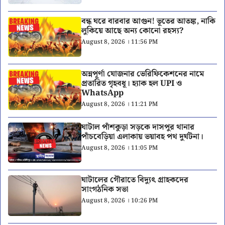
বন্ধ ঘরে বারবার আগুন! ভূতের আতঙ্ক, নাকি
লুকিয়ে আছে অন্য কোনো রহস্য?
August 8, 2026 । 11:56 PM
অন্নপূর্ণা যোজনার ভেরিফিকেশনের নামে
প্রতারিত গৃহবধূ। হ্যাক হল UPI ও
WhatsApp
August 8, 2026 । 11:21 PM
ঘাটাল পাঁশকুড়া সড়কে দাসপুর থানার
পাঁচবেড়িয়া এলাকায় ভয়াবহ পথ দুর্ঘটনা।
August 8, 2026 । 11:05 PM
ঘাটালের গৌরাতে বিদ্যুৎ গ্রাহকদের
সাংগঠনিক সভা
August 8, 2026 । 10:26 PM