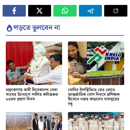
পড়তে ভুলবেন না
চন্দ্রকোণায় স্বামী বিবেকানন্দ সেবা
মোদির উপস্থিতিতে রেড রোডে
সংঘের উদ্যোগে পালিত কবিগুরুর
আন্তর্জাতিক যোগ দিবসে প্রশিক্ষক
৮৫তম প্রয়াণ দিবস
হিসেবে নজর কাড়লেন দাসপুরের
বধূ