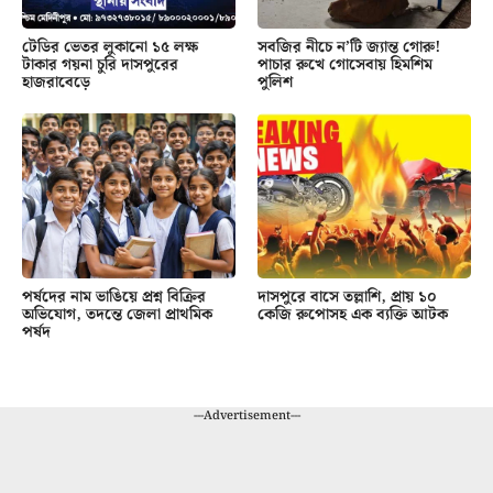
টেডির ভেতর লুকানো ১৫ লক্ষ
সবজির নীচে ন’টি জ্যান্ত গোরু!
টাকার গয়না চুরি দাসপুরের
পাচার রুখে গোসেবায় হিমশিম
হাজরাবেড়ে
পুলিশ
পর্ষদের নাম ভাঙিয়ে প্রশ্ন বিক্রির
দাসপুরে বাসে তল্লাশি, প্রায় ১০
অভিযোগ, তদন্তে জেলা প্রাথমিক
কেজি রুপোসহ এক ব্যক্তি আটক
পর্ষদ
---Advertisement---