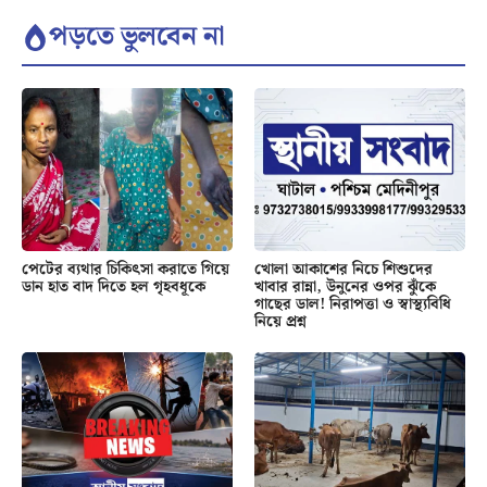
পড়তে ভুলবেন না
পেটের ব্যথার চিকিৎসা করাতে গিয়ে
খোলা আকাশের নিচে শিশুদের
ডান হাত বাদ দিতে হল গৃহবধূকে
খাবার রান্না, উনুনের ওপর ঝুঁকে
গাছের ডাল! নিরাপত্তা ও স্বাস্থ্যবিধি
নিয়ে প্রশ্ন