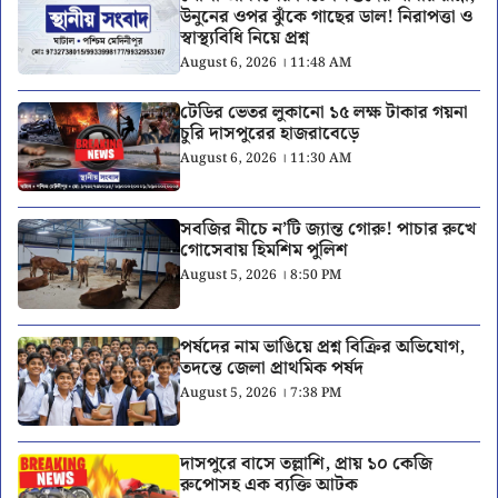
উনুনের ওপর ঝুঁকে গাছের ডাল! নিরাপত্তা ও
স্বাস্থ্যবিধি নিয়ে প্রশ্ন
August 6, 2026 । 11:48 AM
টেডির ভেতর লুকানো ১৫ লক্ষ টাকার গয়না
চুরি দাসপুরের হাজরাবেড়ে
August 6, 2026 । 11:30 AM
সবজির নীচে ন’টি জ্যান্ত গোরু! পাচার রুখে
গোসেবায় হিমশিম পুলিশ
August 5, 2026 । 8:50 PM
পর্ষদের নাম ভাঙিয়ে প্রশ্ন বিক্রির অভিযোগ,
তদন্তে জেলা প্রাথমিক পর্ষদ
August 5, 2026 । 7:38 PM
দাসপুরে বাসে তল্লাশি, প্রায় ১০ কেজি
রুপোসহ এক ব্যক্তি আটক