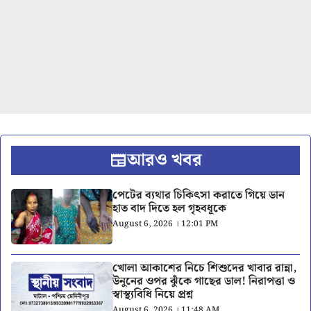
আরও খবর
পেটের ব্যথার চিকিৎসা করাতে গিয়ে ডান
হাত বাদ দিতে হল গৃহবধূকে
August 6, 2026 । 12:01 PM
খোলা আকাশের নিচে শিশুদের খাবার রান্না,
উনুনের ওপর ঝুঁকে গাছের ডাল! নিরাপত্তা ও
স্বাস্থ্যবিধি নিয়ে প্রশ্ন
August 6, 2026 । 11:48 AM