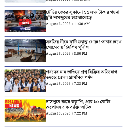
টেডির ভেতর লুকানো ১৫ লক্ষ টাকার গয়না
চুরি দাসপুরের হাজরাবেড়ে
August 6, 2026 । 11:30 AM
সবজির নীচে ন’টি জ্যান্ত গোরু! পাচার রুখে
গোসেবায় হিমশিম পুলিশ
August 5, 2026 । 8:50 PM
পর্ষদের নাম ভাঙিয়ে প্রশ্ন বিক্রির অভিযোগ,
তদন্তে জেলা প্রাথমিক পর্ষদ
August 5, 2026 । 7:38 PM
দাসপুরে বাসে তল্লাশি, প্রায় ১০ কেজি
রুপোসহ এক ব্যক্তি আটক
August 5, 2026 । 7:22 PM