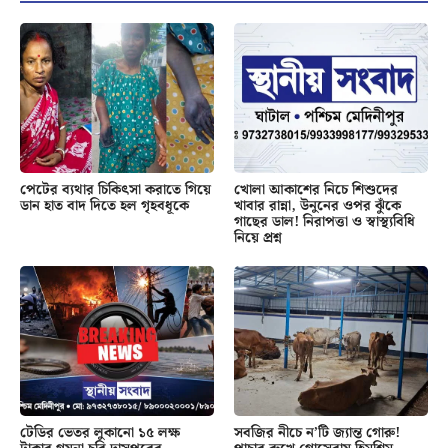
পেটের ব্যথার চিকিৎসা করাতে গিয়ে
খোলা আকাশের নিচে শিশুদের
ডান হাত বাদ দিতে হল গৃহবধূকে
খাবার রান্না, উনুনের ওপর ঝুঁকে
গাছের ডাল! নিরাপত্তা ও স্বাস্থ্যবিধি
নিয়ে প্রশ্ন
টেডির ভেতর লুকানো ১৫ লক্ষ
সবজির নীচে ন’টি জ্যান্ত গোরু!