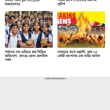
টাকার গয়না চুরি দাসপুরের
পাচার রুখে গোসেবায় হিমশিম
হাজরাবেড়ে
পুলিশ
পর্ষদের নাম ভাঙিয়ে প্রশ্ন বিক্রির
দাসপুরে বাসে তল্লাশি, প্রায় ১০
অভিযোগ, তদন্তে জেলা প্রাথমিক
কেজি রুপোসহ এক ব্যক্তি আটক
পর্ষদ
---Advertisement---