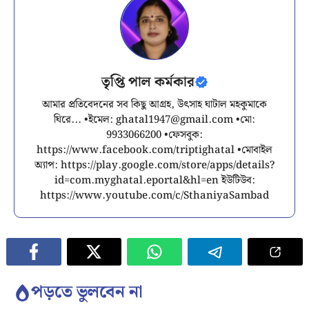
তৃপ্তি পাল কর্মকার
আমার প্রতিবেদনের সব কিছু আগ্রহ, উৎসাহ ঘাটাল মহকুমাকে
ঘিরে... •ইমেল:
ghatal1947@gmail.com
•মো:
9933066200 •ফেসবুক:
https://www.facebook.com/triptighatal •মোবাইল
অ্যাপ: https://play.google.com/store/apps/details?
id=com.myghatal.eportal&hl=en ইউটিউব:
https://www.youtube.com/c/SthaniyaSambad
পড়তে ভুলবেন না