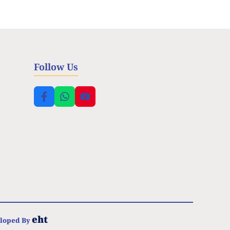
Follow Us
eht
eloped By