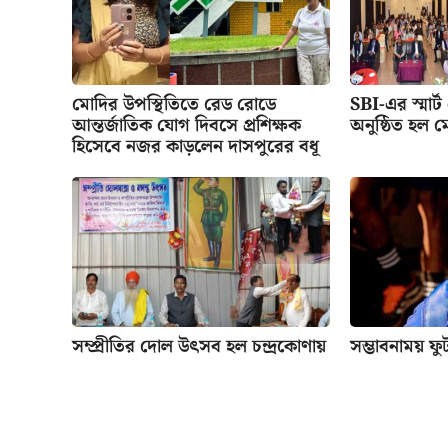
মোদির উপস্থিতিতে রেড রোডে
SBI-এর স্মার্ট
আন্তর্জাতিক যোগ দিবসে প্রশিক্ষক
অনুষ্ঠিত হল ম
হিসেবে নজর কাড়লেন দাসপুরের বধূ
সম্প্রীতির দোল উৎসব হল চন্দ্রকোণায়
সম্ভাবনাময় ফ