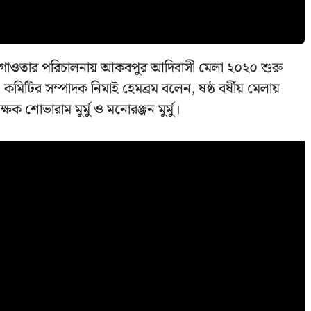
রু গাওতার পরিচালনায় আকবপুর আদিবাসী মেলা ২০২০ শুরু
মিটির সম্পাদক নিমাই হেমব্রম বলেন, ষষ্ঠ বর্ষীয় মেলায়
ষক শোভারাম মুর্মু ও মনোরঞ্জন মুর্মু।