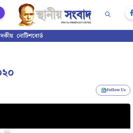
াদকীয়
নোটিশবোর্ড
০২০
Follow Us