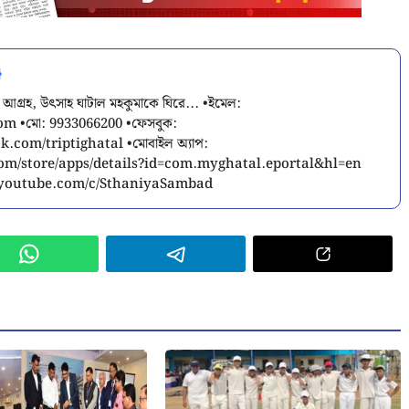
 আগ্রহ, উৎসাহ ঘাটাল মহকুমাকে ঘিরে... •ইমেল:
com
•মো: 9933066200 •ফেসবুক:
.com/triptighatal •মোবাইল অ্যাপ:
.com/store/apps/details?id=com.myghatal.eportal&hl=en
w.youtube.com/c/SthaniyaSambad