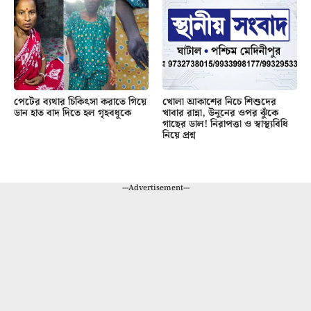
পেটের ব্যথার চিকিৎসা করাতে গিয়ে
খোলা আকাশের নিচে শিশুদের
ডান হাত বাদ দিতে হল গৃহবধূকে
খাবার রান্না, উনুনের ওপর ঝুঁকে
গাছের ডাল! নিরাপত্তা ও স্বাস্থ্যবিধি
নিয়ে প্রশ্ন
---Advertisement---