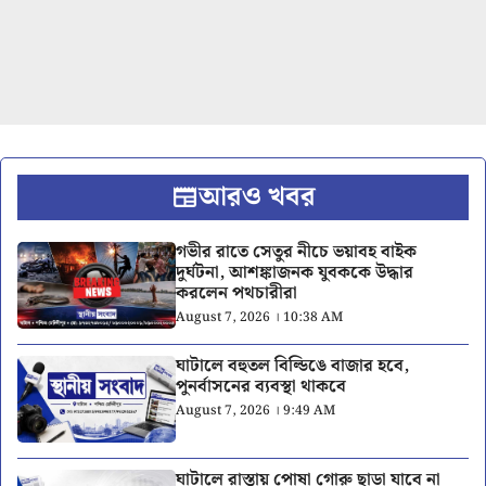
আরও খবর
গভীর রাতে সেতুর নীচে ভয়াবহ বাইক
দুর্ঘটনা, আশঙ্কাজনক যুবককে উদ্ধার
করলেন পথচারীরা
August 7, 2026 । 10:38 AM
ঘাটালে বহুতল বিল্ডিঙে বাজার হবে,
পুনর্বাসনের ব্যবস্থা থাকবে
August 7, 2026 । 9:49 AM
ঘাটালে রাস্তায় পোষা গোরু ছাড়া যাবে না