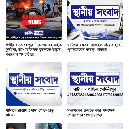
গভীর রাতে সেতুর নীচে ভয়াবহ বাইক
ঘাটালে বহুতল বিল্ডিঙে বাজার হবে,
দুর্ঘটনা, আশঙ্কাজনক যুবককে উদ্ধার
পুনর্বাসনের ব্যবস্থা থাকবে
করলেন পথচারীরা
ঘাটালে রাস্তায় পোষা গোরু ছাড়া
মদ্যপদের রুখতে কড়া পদক্ষেপ
যাবে না
গৌরা গ্রাম পঞ্চায়েতের