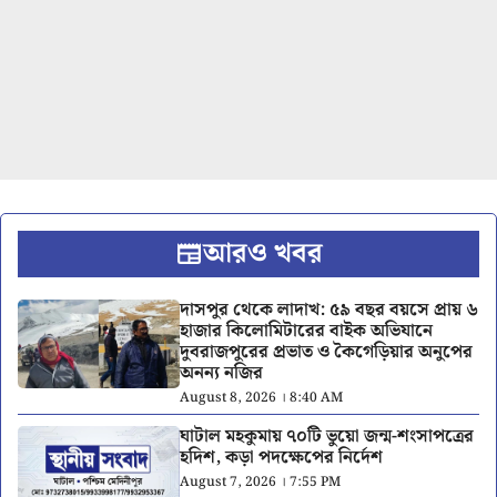
আরও খবর
দাসপুর থেকে লাদাখ: ৫৯ বছর বয়সে প্রায় ৬
হাজার কিলোমিটারের বাইক অভিযানে
দুবরাজপুরের প্রভাত ও কৈগেড়িয়ার অনুপের
অনন্য নজির
August 8, 2026 । 8:40 AM
ঘাটাল মহকুমায় ৭০টি ভুয়ো জন্ম-শংসাপত্রের
হদিশ, কড়া পদক্ষেপের নির্দেশ
August 7, 2026 । 7:55 PM