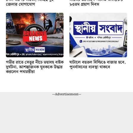
জেলার যোগাযোগ
৮৫তম প্রয়াণ দিবস
গভীর রাতে সেতুর নীচে ভয়াবহ বাইক
ঘাটালে বহুতল বিল্ডিঙে বাজার হবে,
দুর্ঘটনা, আশঙ্কাজনক যুবককে উদ্ধার
পুনর্বাসনের ব্যবস্থা থাকবে
করলেন পথচারীরা
---Advertisement---