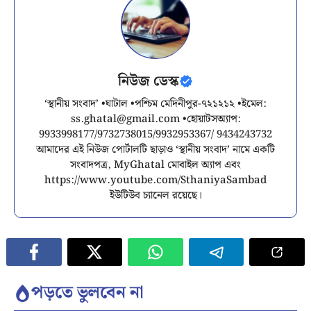
নিউজ ডেস্ক
‘স্থানীয় সংবাদ’ •ঘাটাল •পশ্চিম মেদিনীপুর-৭২১২১২ •ইমেল:
ss.ghatal@gmail.com
•হোয়াটসঅ্যাপ:
9933998177/9732738015/9932953367/ 9434243732
আমাদের এই নিউজ পোর্টালটি ছাড়াও ‘স্থানীয় সংবাদ’ নামে একটি
সংবাদপত্র, MyGhatal মোবাইল অ্যাপ এবং
https://www.youtube.com/SthaniyaSambad
ইউটিউব চ্যানেল রয়েছে।
পড়তে ভুলবেন না