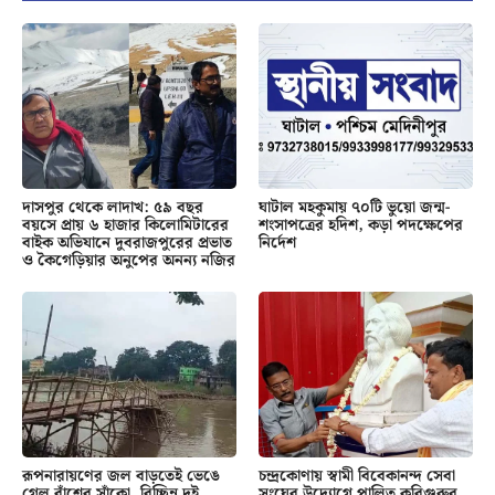
দাসপুর থেকে লাদাখ: ৫৯ বছর
ঘাটাল মহকুমায় ৭০টি ভুয়ো জন্ম-
বয়সে প্রায় ৬ হাজার কিলোমিটারের
শংসাপত্রের হদিশ, কড়া পদক্ষেপের
বাইক অভিযানে দুবরাজপুরের প্রভাত
নির্দেশ
ও কৈগেড়িয়ার অনুপের অনন্য নজির
রূপনারায়ণের জল বাড়তেই ভেঙে
চন্দ্রকোণায় স্বামী বিবেকানন্দ সেবা
গেল বাঁশের সাঁকো, বিচ্ছিন্ন দুই
সংঘের উদ্যোগে পালিত কবিগুরুর