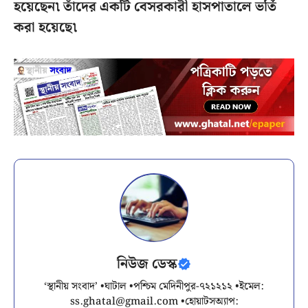
হয়েছেন৷ তাঁদের একটি বেসরকারী হাসপাতালে ভর্তি
করা হয়েছে৷
নিউজ ডেস্ক
‘স্থানীয় সংবাদ’ •ঘাটাল •পশ্চিম মেদিনীপুর-৭২১২১২ •ইমেল:
ss.ghatal@gmail.com
•হোয়াটসঅ্যাপ: