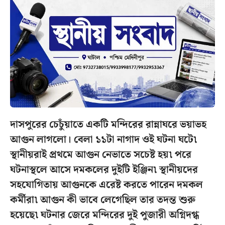
দাসপুরের চেচুঁয়াতে একটি মন্দিরের রান্নাঘরে ভয়াভহ
আগুন লাগলো। বেলা ১১টা নাগাদ ওই ঘটনা ঘটে৷
স্থানীয়রাই প্রথমে আগুন নেভাতে সচেষ্ট হয়৷ পরে
ঘটনাস্থলে আসে দমকলের দুইটি ইঞ্জিন৷ স্থানীয়দের
সহযোগিতায় আগুনকে এরেষ্ট করতে পারেন দমকল
কর্মীরা৷ আগুন কী ভাবে লেগেছিল তার তদন্ত শুরু
হয়েছে৷ ঘটনার জেরে মন্দিরের দুই পুজারী অগ্নিদগ্ধ