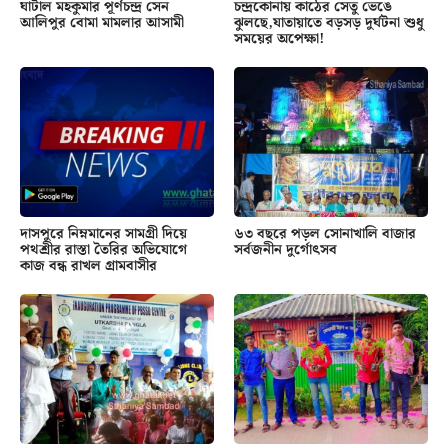
ঘাটাল মহকুমার পূর্ণচন্দ্র সেন
চন্দ্রকোনায় কাঠের সেতু ভেঙে
আলিপুর বোমা মামলার আসামী
ঝুলছে,যাতায়াতে বড়সড় দুর্ঘটনা শুধু
সময়ের অপেক্ষা!
দাসপুরে নিম্নমানের সামগ্রী দিয়ে
৬৩ বছরে পড়ল সোনাখালি বাজার
পথশ্রীর রাস্তা তৈরির অভিযোগে
সর্বজনীন দুর্গোৎসব
কাজ বন্ধ রাখল গ্রামবাসীর