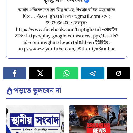
তৃপ্তি পাল কর্মকার
আমার প্রতিবেদনের সব কিছু আগ্রহ, উৎসাহ ঘাটাল মহকুমাকে
ঘিরে... •ইমেল:
ghatal1947@gmail.com
•মো:
9933066200 •ফেসবুক:
https://www.facebook.com/triptighatal •মোবাইল
অ্যাপ: https://play.google.com/store/apps/details?
id=com.myghatal.eportal&hl=en ইউটিউব:
https://www.youtube.com/c/SthaniyaSambad
পড়তে ভুলবেন না