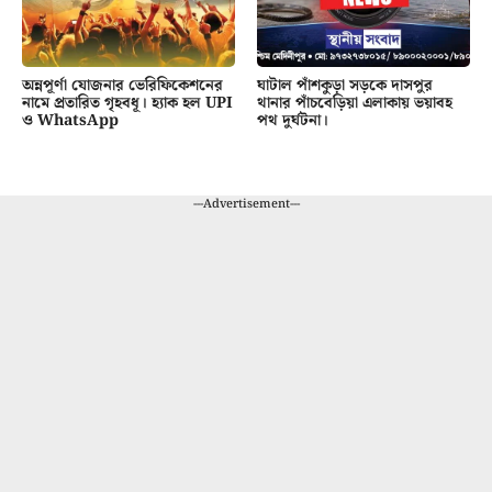
অন্নপূর্ণা যোজনার ভেরিফিকেশনের
ঘাটাল পাঁশকুড়া সড়কে দাসপুর
নামে প্রতারিত গৃহবধূ। হ্যাক হল UPI
থানার পাঁচবেড়িয়া এলাকায় ভয়াবহ
ও WhatsApp
পথ দুর্ঘটনা।
---Advertisement---