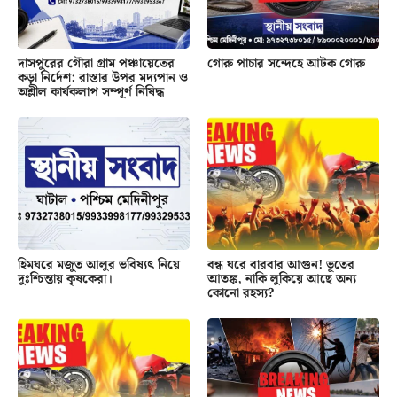
দাসপুরের গৌরা গ্রাম পঞ্চায়েতের
গোরু পাচার সন্দেহে আটক গোরু
কড়া নির্দেশ: রাস্তার উপর মদ্যপান ও
অশ্লীল কার্যকলাপ সম্পূর্ণ নিষিদ্ধ
হিমঘরে মজুত আলুর ভবিষ্যৎ নিয়ে
বন্ধ ঘরে বারবার আগুন! ভূতের
দুঃশ্চিন্তায় কৃষকেরা।
আতঙ্ক, নাকি লুকিয়ে আছে অন্য
কোনো রহস্য?