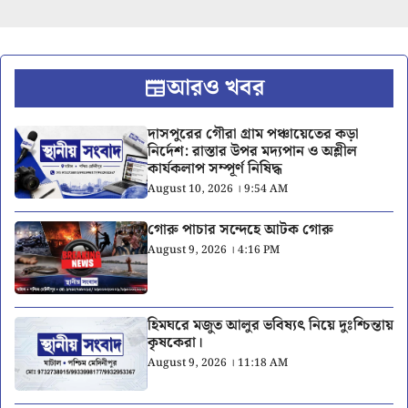
আরও খবর
দাসপুরের গৌরা গ্রাম পঞ্চায়েতের কড়া
নির্দেশ: রাস্তার উপর মদ্যপান ও অশ্লীল
কার্যকলাপ সম্পূর্ণ নিষিদ্ধ
August 10, 2026 । 9:54 AM
গোরু পাচার সন্দেহে আটক গোরু
August 9, 2026 । 4:16 PM
হিমঘরে মজুত আলুর ভবিষ্যৎ নিয়ে দুঃশ্চিন্তায়
কৃষকেরা।
August 9, 2026 । 11:18 AM