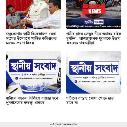
চন্দ্রকোণায় স্বামী বিবেকানন্দ সেবা
গভীর রাতে সেতুর নীচে ভয়াবহ বাইক
সংঘের উদ্যোগে পালিত কবিগুরুর
দুর্ঘটনা, আশঙ্কাজনক যুবককে উদ্ধার
৮৫তম প্রয়াণ দিবস
করলেন পথচারীরা
ঘাটালে বহুতল বিল্ডিঙে বাজার হবে,
ঘাটালে রাস্তায় পোষা গোরু ছাড়া
পুনর্বাসনের ব্যবস্থা থাকবে
যাবে না
---Advertisement---