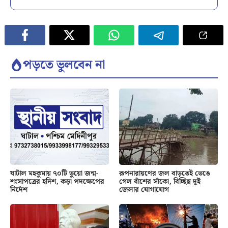
পড়তে ভুলবেন না
ঘাটাল মহকুমায় ৭০টি ভুয়ো জন্ম-
রূপনারায়ণের জল বাড়তেই ভেঙে
শংসাপত্রের হদিশ, কড়া পদক্ষেপের
গেল বাঁশের সাঁকো, বিচ্ছিন্ন দুই
নির্দেশ
জেলার যোগাযোগ