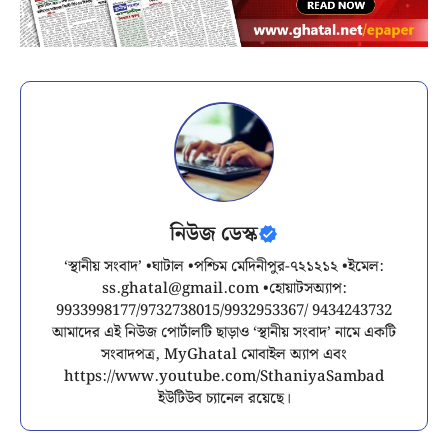
নিউজ ডেস্ক
‘স্থানীয় সংবাদ’ •ঘাটাল •পশ্চিম মেদিনীপুর-৭২১২১২ •ইমেল:
ss.ghatal@gmail.com
•হোয়াটসঅ্যাপ:
9933998177/9732738015/9932953367/ 9434243732
আমাদের এই নিউজ পোর্টালটি ছাড়াও ‘স্থানীয় সংবাদ’ নামে একটি
সংবাদপত্র, MyGhatal মোবাইল অ্যাপ এবং
https://www.youtube.com/SthaniyaSambad
ইউটিউব চ্যানেল রয়েছে।