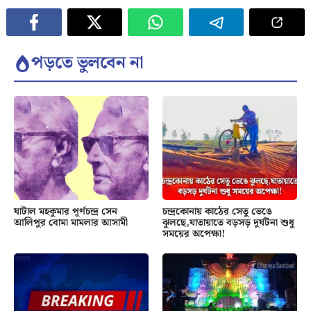
পড়তে ভুলবেন না
ঘাটাল মহকুমার পূর্ণচন্দ্র সেন
চন্দ্রকোনায় কাঠের সেতু ভেঙে
আলিপুর বোমা মামলার আসামী
ঝুলছে,যাতায়াতে বড়সড় দুর্ঘটনা শুধু
সময়ের অপেক্ষা!