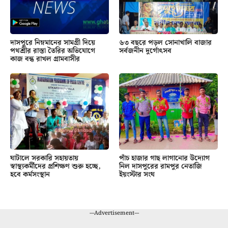
দাসপুরে নিম্নমানের সামগ্রী দিয়ে
৬৩ বছরে পড়ল সোনাখালি বাজার
পথশ্রীর রাস্তা তৈরির অভিযোগে
সর্বজনীন দুর্গোৎসব
কাজ বন্ধ রাখল গ্রামবাসীর
ঘাটালে সরকারি সহায়তায়
পাঁচ হাজার গাছ লাগানোর উদ্যোগ
স্বাস্থ্যকর্মীদের প্রশিক্ষণ শুরু হচ্ছে,
নিল দাসপুরের রামপুর নেতাজি
হবে কর্মসংস্থান
ইয়ংস্টার সংঘ
---Advertisement---