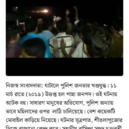
নিজস্ব সংবাদদাতা: ঘাটালে পুলিশ জনতার খণ্ডযুদ্ধ। ১১
মার্চ রাতে (২০১৯) উত্তপ্ত হল পান্না জনপদ। ওই ঘটনায়
আটক বহু। সাধারণ মানুষের অভিযোগ, পুলিশ অন‍্যায়
ভাবে মহিলাদের ওপর লাঠি চালিয়েছে। বেশ কয়েকটি
মোবাইল কাড়িয়ে নিয়েছে। ঘটনার সূত্রপাত, শীতলাপুজোর