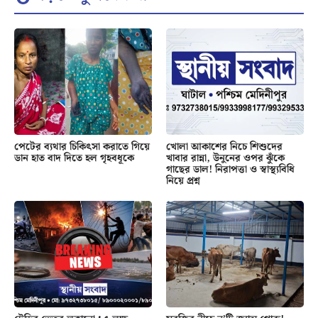
পেটের ব্যথার চিকিৎসা করাতে গিয়ে
খোলা আকাশের নিচে শিশুদের
ডান হাত বাদ দিতে হল গৃহবধূকে
খাবার রান্না, উনুনের ওপর ঝুঁকে
গাছের ডাল! নিরাপত্তা ও স্বাস্থ্যবিধি
নিয়ে প্রশ্ন