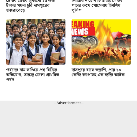
টেডির ভেতর লুকানো ১৫ লক্ষ
সবজির নীচে ন’টি জ্যান্ত গোরু!
টাকার গয়না চুরি দাসপুরের
পাচার রুখে গোসেবায় হিমশিম
হাজরাবেড়ে
পুলিশ
পর্ষদের নাম ভাঙিয়ে প্রশ্ন বিক্রির
দাসপুরে বাসে তল্লাশি, প্রায় ১০
অভিযোগ, তদন্তে জেলা প্রাথমিক
কেজি রুপোসহ এক ব্যক্তি আটক
পর্ষদ
---Advertisement---