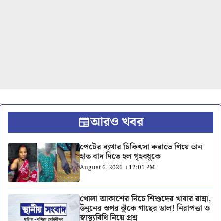
আরও খবর
পেটের ব্যথার চিকিৎসা করাতে গিয়ে ডান
হাত বাদ দিতে হল গৃহবধূকে
August 6, 2026 । 12:01 PM
খোলা আকাশের নিচে শিশুদের খাবার রান্না,
উনুনের ওপর ঝুঁকে গাছের ডাল! নিরাপত্তা ও
স্বাস্থ্যবিধি নিয়ে প্রশ্ন