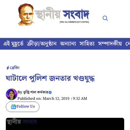
Skip
to
content
এই মুহূর্তে
ক্রীড়া/অনুষ্ঠান
অন্যান্য
সাহিত্য
সম্পাদকীয়
ন
ব্রেকিং
ঘাটালে পুলিশ জনতার খণ্ডযুদ্ধ
By
তৃপ্তি পাল কর্মকার
Published on: March 12, 2019 । 9:32 AM
Follow Us