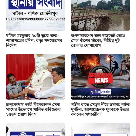
ঘাটাল মহকুমায় ৭০টি ভুয়ো জন্ম-
রূপনারায়ণের জল বাড়তেই ভেঙে
শংসাপত্রের হদিশ, কড়া পদক্ষেপের
গেল বাঁশের সাঁকো, বিচ্ছিন্ন দুই
নির্দেশ
জেলার যোগাযোগ
চন্দ্রকোণায় স্বামী বিবেকানন্দ সেবা
গভীর রাতে সেতুর নীচে ভয়াবহ বাইক
সংঘের উদ্যোগে পালিত কবিগুরুর
দুর্ঘটনা, আশঙ্কাজনক যুবককে উদ্ধার
৮৫তম প্রয়াণ দিবস
করলেন পথচারীরা