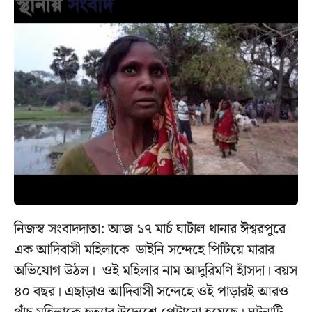
নিজস্ব সংবাদদাতা: আজ ১৭ মার্চ ঘাটাল থানার ঈশ্বরপুরে
এক আদিবাসী মহিলাকে ডাইনি সন্দেহে পিটিয়ে মারার
অভিযোগ উঠল। ওই মহিলার নাম আদুরিমণি হাঁসদা। বয়স
৪০ বছর। এছাড়াও আদিবাসী সন্দেহে ওই পাড়ারই আরও