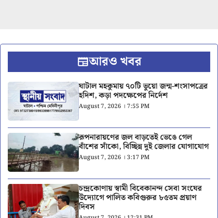
আরও খবর
ঘাটাল মহকুমায় ৭০টি ভুয়ো জন্ম-শংসাপত্রের
হদিশ, কড়া পদক্ষেপের নির্দেশ
August 7, 2026 । 7:55 PM
রূপনারায়ণের জল বাড়তেই ভেঙে গেল
বাঁশের সাঁকো, বিচ্ছিন্ন দুই জেলার যোগাযোগ
August 7, 2026 । 3:17 PM
চন্দ্রকোণায় স্বামী বিবেকানন্দ সেবা সংঘের
উদ্যোগে পালিত কবিগুরুর ৮৫তম প্রয়াণ
দিবস
August 7, 2026 । 12:31 PM