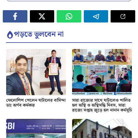
পড়তে ভুলবেন না
ফেলোশিপ পেলেন ঘাটালের বাসিন্দা
সারা রাজ্যের সাথে ঘাটালেও পালিত
ডাঃ অর্ণব কর্মকার
হল অস্থি ও অস্থিসন্ধি দিবস, সারা
রাজ্যে সপ্তাহ জুড়ে হল নানান কর্মসূচি