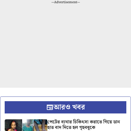
---Advertisement---
আরও খবর
পেটের ব্যথার চিকিৎসা করাতে গিয়ে ডান
হাত বাদ দিতে হল গৃহবধূকে