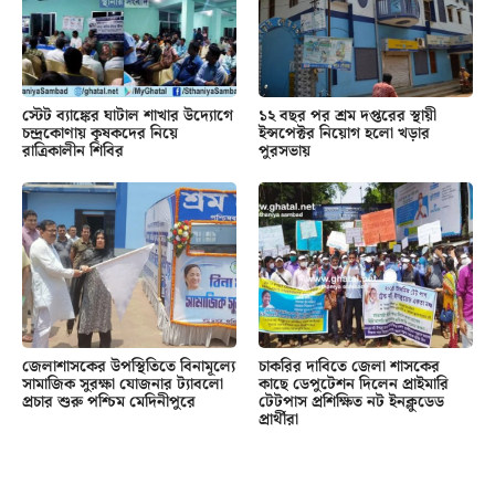
স্টেট ব্যাঙ্কের ঘাটাল শাখার উদ্যোগে
১২ বছর পর শ্রম দপ্তরের স্থায়ী
চন্দ্রকোণায় কৃষকদের নিয়ে
ইন্সপেক্টর নিয়োগ হলো খড়ার
রাত্রিকালীন শিবির
পুরসভায়
জেলাশাসকের উপস্থিতিতে বিনামূল্যে
চাকরির দাবিতে জেলা শাসকের
সামাজিক সুরক্ষা যোজনার ট্যাবলো
কাছে ডেপুটেশন দিলেন প্রাইমারি
প্রচার শুরু পশ্চিম মেদিনীপুরে
টেটপাস প্রশিক্ষিত নট ইনক্লুডেড
প্রার্থীরা