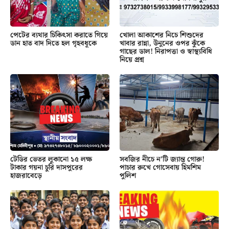
পেটের ব্যথার চিকিৎসা করাতে গিয়ে
খোলা আকাশের নিচে শিশুদের
ডান হাত বাদ দিতে হল গৃহবধূকে
খাবার রান্না, উনুনের ওপর ঝুঁকে
গাছের ডাল! নিরাপত্তা ও স্বাস্থ্যবিধি
নিয়ে প্রশ্ন
টেডির ভেতর লুকানো ১৫ লক্ষ
সবজির নীচে ন’টি জ্যান্ত গোরু!
টাকার গয়না চুরি দাসপুরের
পাচার রুখে গোসেবায় হিমশিম
হাজরাবেড়ে
পুলিশ